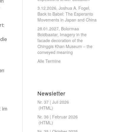
en
r
3.12.2026, Joshua A. Fogel,
Back to Babel: The Esperanto
Movements in Japan and China
t:
28.01.2027, Bolormaa
Boldbaatar, Imagery in the
die
facade decoration of the
Chinggis Khan Museum – the
conveyed meaning
Alle Termine
en
Newsletter
Nr. 37 | Juli 2026
t im
(
HTML
)
Nr. 36 | Februar 2026
(
HTML
)
Nr. 35 | Oktober 2025