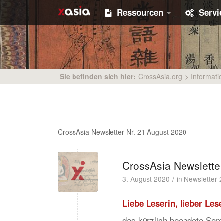
Ressourcen
Serv
Sie befinden sich hier:
CrossAsia.org
>
Informati
CrossAsia Newsletter Nr. 21 August 2020
CrossAsia Newsletter
/
3. August 2020
in
Newsletter 
Liebe Leserin, lieber Lese
das kürzlich beendete So