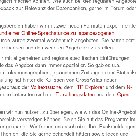
nglich machen können. Wie auch bei den regulären Angebot
eedback zur Relevanz der Datenbanken, gerne im Forum ode
gsbereich haben wir mit zwei neuen Formaten experimentier
und einer Online-Sprechstunde zu japanbezogenen
unde wurde zweimal wöchentlich angeboten. Sie hatten dort 
tenbanken und den weiteren Angeboten zu stellen.
ir mit allgemeinen und regionalspezifischen Einführungen
rde das Angebot dann immer spezieller. So gab es u.a.
n Lokalmonographien, japanischen Zeitungen oder Statistik
ulung hat hinter die Kulissen von CrossAsias neuen
geschaut: der
Volltextsuche
, dem
ITR Explorer
und dem
N-
rmine befassten sich mit
Forschungsdaten
und dem
Open
 wir nun nutzen, zu überlegen, wie wir das Online-Angebo
ereich verstetigen können. Seien Sie auf das Programm im
 gespannt. Wir freuen uns auch über Ihre Rückmeldungen
Themen, die Sie gerne behandelt hätten sowie Ideen und