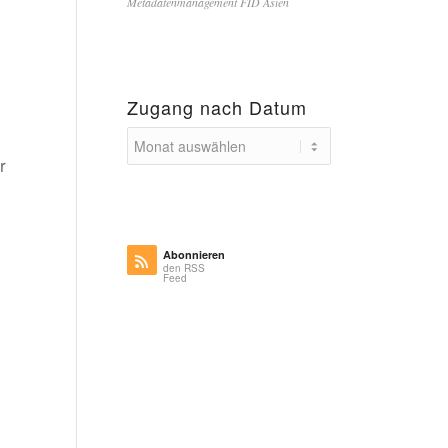
Metadatenmanagement FID Asien
Zugang nach Datum
r
Abonnieren
den RSS
Feed