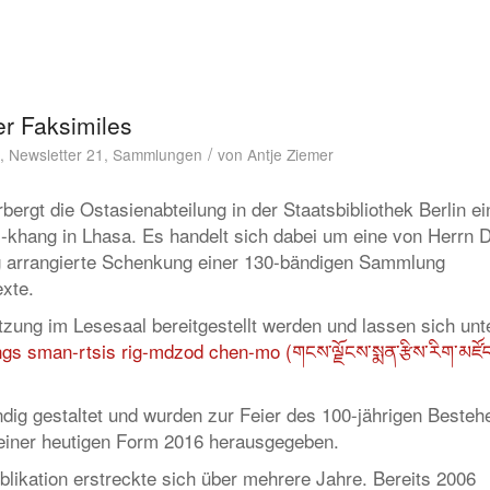
er Faksimiles
/
,
Newsletter 21
,
Sammlungen
von
Antje Ziemer
bergt die Ostasienabteilung in der Staatsbibliothek Berlin ei
khang in Lhasa. Es handelt sich dabei um eine von Herrn D
g arrangierte Schenkung einer 130-bändigen Sammlung
exte.
zung im Lesesaal bereitgestellt werden und lassen sich unt
gs sman-rtsis rig-mdzod chen-mo (གངས་ལྗོངས་སྨན་རྩིས་རིག་མཛོད
dig gestaltet und wurden zur Feier des 100-jährigen Besteh
einer heutigen Form 2016 herausgegeben.
blikation erstreckte sich über mehrere Jahre. Bereits 2006