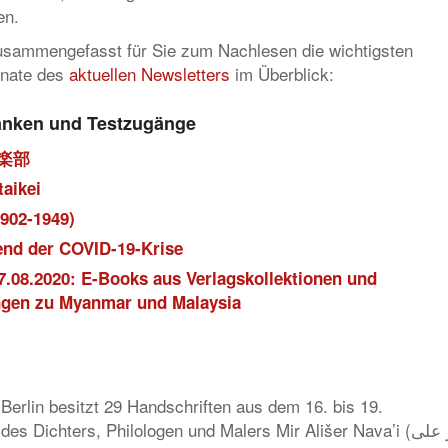
en.
usammengefasst für Sie zum Nachlesen die wichtigsten
onate des
aktuellen Newsletters
im Überblick:
banken und Testzugänge
倶楽部
aikei
902-1949)
nd der COVID-19-Krise
.08.2020: E-Books aus Verlagskollektionen und
gen zu Myanmar und Malaysia
 Berlin besitzt 29 Handschriften aus dem 16. bis 19.
s Dichters, Philologen und Malers Mir Ališer Nava’i (میر علی