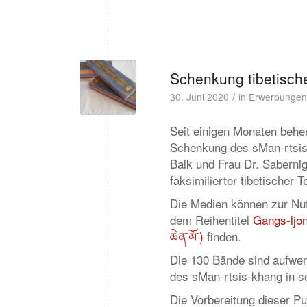
Schenkung tibetisch
/
30. Juni 2020
in
Erwerbungen
Seit einigen Monaten beher
Schenkung des sMan-rtsis-
Balk und Frau Dr. Saberni
faksimilierter tibetischer T
Die Medien können zur Nut
dem Reihentitel
Gangs-ljon
ཆེན་མོ་)
finden.
Die 130 Bände sind aufwen
des sMan-rtsis-khang in s
Die Vorbereitung dieser Pu