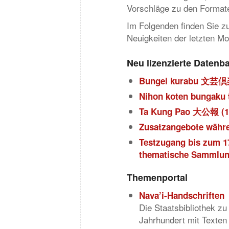
Vorschläge zu den Format
Im Folgenden finden Sie z
Neuigkeiten der letzten M
Neu lizenzierte Daten
Bungei kurabu 文芸
Nihon koten bungaku t
Ta Kung Pao 大公報 (1
Zusatzangebote währe
Testzugang bis zum 17
thematische Sammlun
Themenportal
Nava’i-Handschriften
Die Staatsbibliothek zu
Jahrhundert mit Texten de