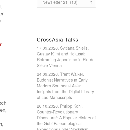
t
er
n
CrossAsia Talks
r
17.09.2026, Svitlana Shiells,
Gustav Klimt and Hokusai:
Reframing Japonisme in Fin-de-
Siècle Vienna
24.09.2026, Trent Walker,
Buddhist Narratives in Early
Modern Southeast Asia:
Insights from the Digital Library
of Lao Manuscripts
och
26.10.2026, Philipp Kohl,
ien,
Counter-Revolutionary
Dinosaurs“: A Popular History of
n,
the Gobi Paleontological
Expeditions under Socialism