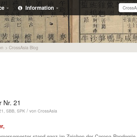
ice
Information
on
>
CrossAsia Blog
 Nr. 21
/
21
,
SBB
,
SPK
von
CrossAsia
r,
mmersemester stand ganz im Zeichen der Corona-Pandemie.