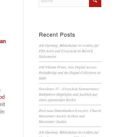
Recent Posts
ian
Job Opening: Bibliothekar:in (w/d/m) für
FID Asien und CrossAsia im Bereich
Südostasien
Old Tibetan Prints, New Digital Access:
PechaBridge and the Digital Collections at
Stabi
a
Newsletter 37 – CrossAsia Sommernews:
Halbjahres-Highlights und Ausblick auf
od
einen spannenden Herbst
mit
in
Zwei neue Datenbanken lizenziert: Church
Missionary Society Archive und
Missionary Studies
Job Opening: Bibliothekar:in (w/d/m) für