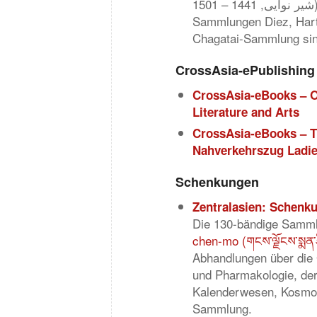
شیر نوایی, 1441 – 1501). Die Handschriften stammen überwiegend aus den
Sammlungen Diez, Hart
Chagatai-Sammlung sind 
CrossAsia-ePublishing
CrossAsia-eBooks – O
Literature and Arts
CrossAsia-eBooks – T
Nahverkehrszug Ladie
Schenkungen
Zentralasien: Schenku
Die 130-bändige Samml
chen-mo (གངས་ལྗོངས་སྨན་རྩ
Abhandlungen über die 
und Pharmakologie, der
Kalenderwesen, Kosmolo
Sammlung.