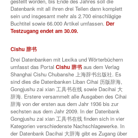
gestellt worden, bis Ende des Jahres soll die
Datenbank mit all ihren drei Teilen dann komplett
sein und insgesamt mehr als 2.700 einschlägige
Buchtitel sowie 66.000 Artikel umfassen.
Der
Testzugang endet am 30.09.
Cishu
辞书
Drei Datenbanken mit Lexika und Wörterbüchern
umfasst das Portal
aus dem Verlag
Cishu
辞书
Shanghai Cishu Chubanshe 上海辞书出版社. Es
sind dies die Datenbanken Liban Cihai 历版辞海,
Gongjushu zai xian 工具书在线 sowie Dacihai 大
辞海. Erstere versammelt alle Ausgaben des Cihai
辞海 von der ersten aus dem Jahr 1936 bis zur
sechsten aus dem Jahr 2009. In der Datenbank
Gongjushu zai xian 工具书在线 finden sich in vier
Kategorien verschiedenste Nachschlagewerke. In
der Datenbank Dacihai 大辞海 gibt es Zugang über