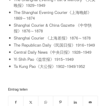
晚报》1929~1949
The Shanghai Evening Courier《上海晚邮》
1869～1874
Shanghai Courier & China Gazette 《中华快
报》1876～1878
Shanghai Courier 《上海差报》1876～1878
The Republican Daily《民国日报》1916~1949
Central Daily News《中央日报》1928~1949
Yi Shih Pao《益世报》1915~1949
Ta Kung Pao《大公报》1902~1949/1952
Eintrag teilen