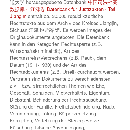
通大学 herausgegebene Datenbank
中国司法档案
数据库 ∙ 江津卷 Datenbank für Justizakten ∙ Teil
Jiangjin
enthält ca. 30.000 republikzeitliche
Rechtstexte aus dem Archiv des Kreises Jiangjin,
Sichuan 江津 区档案馆. Es werden Images der
Originaldokumente angeboten. Die Datenbank
kann in den Kategorien Rechtssparte (z.B.
Wirtschaftskriminalität), Art des
Rechtsstreits/Verbrechens (z.B. Raub), dem
Datum (1911-1930) und der Art des
Rechtsdokuments (z.B. Urteil) durchsucht werden.
Vertreten sind Dokumente zu verschiedensten
zivil- bzw. strafrechtlichen Themen wie Ehe,
Geschäft, Schulden, Mietverhältnis, Eigentum,
Diebstahl, Behinderung der Rechtsausübung,
Störung der Familie, Freiheitsbehinderung, Raub,
Veruntreuung, Tötung, Körperverletzung,
Korruption, Verletzung der Steuergesetze,
Fälschung, falsche Anschuldigung,