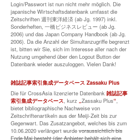
Login/Passwort ist nun nicht mehr möglich. Die
japanische Wirtschaftsdatenbank umfasst die
Zeitschriften 週刊東洋経済 (ab Jg. 1997) inkl.
Sonderheften, 一橋ビジネスレビュー (ab Jg.
2006) und das Japan Company Handbook (ab Jg.
2006). Da die Anzahl der Simultanzugriffe begrenzt
ist, bitten wir Sie, sich im Interesse aller nach der
Nutzung umgehend über den Logout Button der
Datenbank wieder auszuloggen. Vielen Dank!
雑誌記事索引集成データベース
Zassaku Plus
Die für CrossAsia lizenzierte Datenbank
雑誌記事
, kurz
Zassaku Plus
,
索引集成データベース
„
“
bietet bibliographische Nachweise von
Zeitschriftenartikeln aus der Meiji-Zeit bis zur
Gegenwart. Das Zusatzangebot, welches bis zum
10.06.2020 verlängert wurde
voraussichtlich bis
Ende Mai besteht (der Anbieter behält sich eine