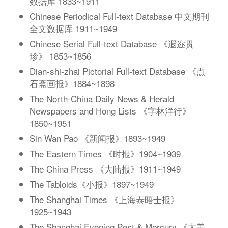
数据库 1833~1911
Chinese Periodical Full-text Database 中文期刊
全文数据库 1911~1949
Chinese Serial Full-text Database 《遐迩贯
珍》 1853~1856
Dian-shi-zhai Pictorial Full-text Database 《点
石斋画报》1884~1898
The North-China Daily News & Herald
Newspapers and Hong Lists 《字林洋行》
1850~1951
Sin Wan Pao 《新闻报》1893~1949
The Eastern Times 《时报》1904~1939
The China Press 《大陆报》1911~1949
The Tabloids《小报》1897~1949
The Shanghai Times 《上海泰晤士报》
1925~1943
The Shanghai Evening Post & Mercury 《大美