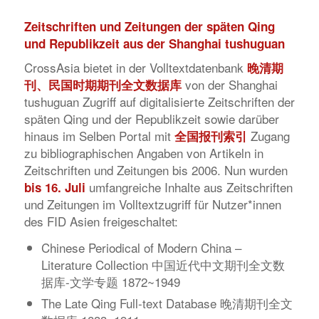
Zeitschriften und Zeitungen der späten Qing
und Republikzeit aus der Shanghai tushuguan
CrossAsia bietet in der Volltextdatenbank
晚清期
von der Shanghai
刊、民国时期期刊全文数据库
tushuguan Zugriff auf digitalisierte Zeitschriften der
späten Qing und der Republikzeit sowie darüber
hinaus im Selben Portal mit
Zugang
全国报刊索引
zu bibliographischen Angaben von Artikeln in
Zeitschriften und Zeitungen bis 2006. Nun wurden
umfangreiche Inhalte aus Zeitschriften
bis 16. Juli
und Zeitungen im Volltextzugriff für Nutzer*innen
des FID Asien freigeschaltet:
Chinese Periodical of Modern China –
Literature Collection 中国近代中文期刊全文数
据库-文学专题 1872~1949
The Late Qing Full-text Database 晚清期刊全文