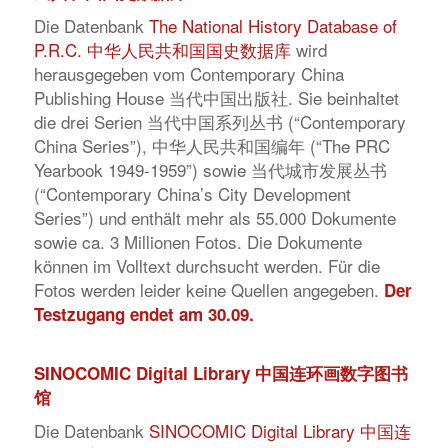
Die Datenbank
The National History Database of
P.R.C. 中华人民共和国国史数据库
wird
herausgegeben vom Contemporary China
Publishing House 当代中国出版社. Sie beinhaltet
die drei Serien 当代中国系列丛书 (“Contemporary
China Series”), 中华人民共和国编年 (“The PRC
Yearbook 1949-1959”) sowie 当代城市发展丛书
(“Contemporary China’s City Development
Series”) und enthält mehr als 55.000 Dokumente
sowie ca. 3 Millionen Fotos. Die Dokumente
können im Volltext durchsucht werden. Für die
Fotos werden leider keine Quellen angegeben.
Der
Testzugang endet am 30.09.
SINOCOMIC Digital Library 中国连环画数字图书
馆
Die Datenbank
SINOCOMIC Digital Library 中国连