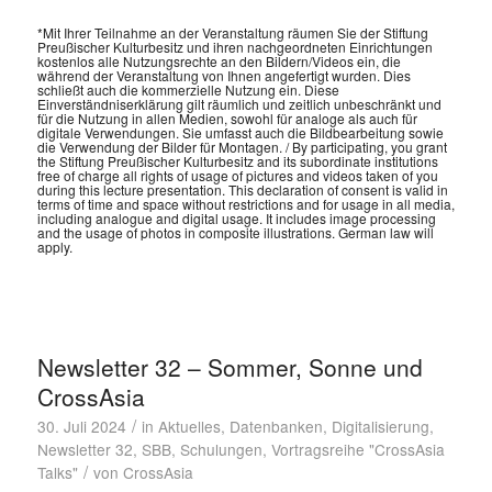
*Mit Ihrer Teilnahme an der Veranstaltung räumen Sie der Stiftung
Preußischer Kulturbesitz und ihren nachgeordneten Einrichtungen
kostenlos alle Nutzungsrechte an den Bildern/Videos ein, die
während der Veranstaltung von Ihnen angefertigt wurden. Dies
schließt auch die kommerzielle Nutzung ein. Diese
Einverständniserklärung gilt räumlich und zeitlich unbeschränkt und
für die Nutzung in allen Medien, sowohl für analoge als auch für
digitale Verwendungen. Sie umfasst auch die Bildbearbeitung sowie
die Verwendung der Bilder für Montagen. / By participating, you grant
the Stiftung Preußischer Kulturbesitz and its subordinate institutions
free of charge all rights of usage of pictures and videos taken of you
during this lecture presentation. This declaration of consent is valid in
terms of time and space without restrictions and for usage in all media,
including analogue and digital usage. It includes image processing
and the usage of photos in composite illustrations. German law will
apply.
Newsletter 32 – Sommer, Sonne und
CrossAsia
/
30. Juli 2024
in
Aktuelles
,
Datenbanken
,
Digitalisierung
,
Newsletter 32
,
SBB
,
Schulungen
,
Vortragsreihe "CrossAsia
/
Talks"
von
CrossAsia