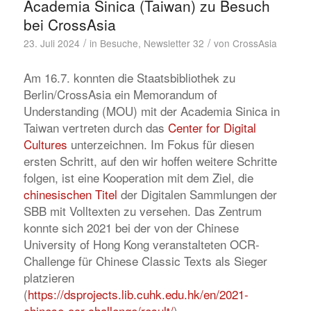
Academia Sinica (Taiwan) zu Besuch
bei CrossAsia
/
/
23. Juli 2024
in
Besuche
,
Newsletter 32
von
CrossAsia
Am 16.7. konnten die Staatsbibliothek zu
Berlin/CrossAsia ein Memorandum of
Understanding (MOU) mit der Academia Sinica in
Taiwan vertreten durch das
Center for Digital
Cultures
unterzeichnen. Im Fokus für diesen
ersten Schritt, auf den wir hoffen weitere Schritte
folgen, ist eine Kooperation mit dem Ziel, die
chinesischen Titel
der Digitalen Sammlungen der
SBB mit Volltexten zu versehen. Das Zentrum
konnte sich 2021 bei der von der Chinese
University of Hong Kong veranstalteten OCR-
Challenge für Chinese Classic Texts als Sieger
platzieren
(
https://dsprojects.lib.cuhk.edu.hk/en/2021-
chinese-ocr-challenge/result/
).