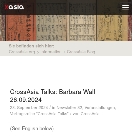
Tog
nav
Sie befinden sich hier:
CrossAsia.org
>
Information
>
CrossAsia Blog
CrossAsia Talks: Barbara Wall
26.09.2024
/
23. September 2024
in
Newsletter 32
,
Veranstaltungen
,
/
Vortragsreihe "CrossAsia Talks"
von
CrossAsia
(See English below)