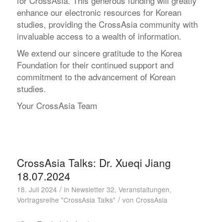
for CrossAsia. This generous funding will greatly
enhance our electronic resources for Korean
studies, providing the CrossAsia community with
invaluable access to a wealth of information.
We extend our sincere gratitude to the Korea
Foundation for their continued support and
commitment to the advancement of Korean
studies.
Your CrossAsia Team
CrossAsia Talks: Dr. Xueqi Jiang
18.07.2024
/
18. Juli 2024
in
Newsletter 32
,
Veranstaltungen
,
/
Vortragsreihe "CrossAsia Talks"
von
CrossAsia