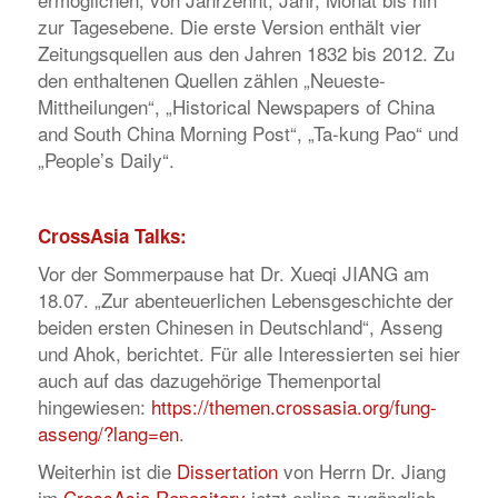
zur Tagesebene. Die erste Version enthält vier
Zeitungsquellen aus den Jahren 1832 bis 2012. Zu
den enthaltenen Quellen zählen „Neueste-
Mittheilungen“, „Historical Newspapers of China
and South China Morning Post“, „Ta-kung Pao“ und
„People’s Daily“.
CrossAsia Talks:
Vor der Sommerpause hat Dr. Xueqi JIANG am
18.07. „Zur abenteuerlichen Lebensgeschichte der
beiden ersten Chinesen in Deutschland“, Asseng
und Ahok, berichtet. Für alle Interessierten sei hier
auch auf das dazugehörige Themenportal
hingewiesen:
https://themen.crossasia.org/fung-
asseng/?lang=en
.
Weiterhin ist die
Dissertation
von Herrn Dr. Jiang
im
CrossAsia Repository
jetzt online zugänglich.