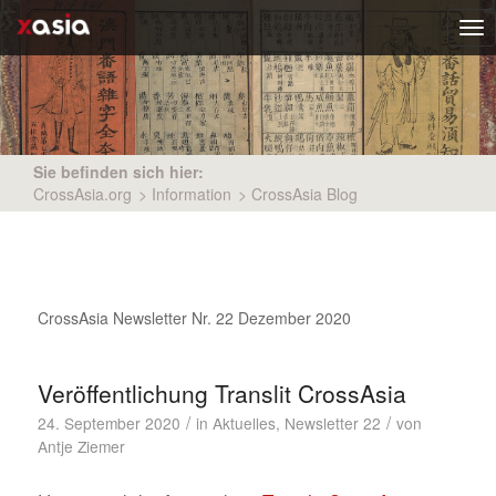
Tog
nav
Sie befinden sich hier:
CrossAsia.org
>
Information
>
CrossAsia Blog
CrossAsia Newsletter Nr. 22 Dezember 2020
Veröffentlichung Translit CrossAsia
/
/
24. September 2020
in
Aktuelles
,
Newsletter 22
von
Antje Ziemer