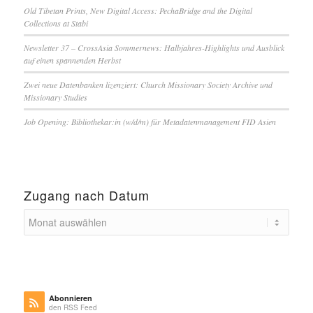
Old Tibetan Prints, New Digital Access: PechaBridge and the Digital
Collections at Stabi
Newsletter 37 – CrossAsia Sommernews: Halbjahres-Highlights und Ausblick
auf einen spannenden Herbst
Zwei neue Datenbanken lizenziert: Church Missionary Society Archive und
Missionary Studies
Job Opening: Bibliothekar:in (w/d/m) für Metadatenmanagement FID Asien
Zugang nach Datum
Abonnieren
den RSS Feed