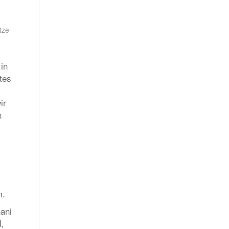
tze-
in
tes
ir
n
m.
ani
,