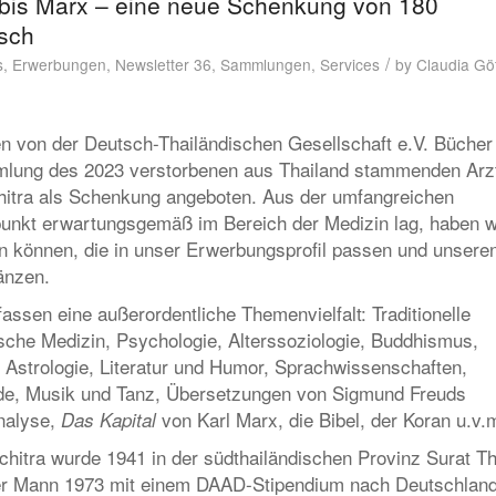
 bis Marx – eine neue Schenkung von 180
isch
/
s
,
Erwerbungen
,
Newsletter 36
,
Sammlungen
,
Services
by
Claudia Gö
en von der Deutsch-Thailändischen Gesellschaft e.V. Bücher 
mlung des 2023 verstorbenen aus Thailand stammenden Arz
itra als Schenkung angeboten. Aus der umfangreichen
nkt erwartungsgemäß im Bereich der Medizin lag, haben w
 können, die in unser Erwerbungsprofil passen und unsere
änzen.
assen eine außerordentliche Themenvielfalt: Traditionelle
sche Medizin, Psychologie, Alterssoziologie, Buddhismus,
, Astrologie, Literatur und Humor, Sprachwissenschaften,
e, Musik und Tanz, Übersetzungen von Sigmund Freuds
nalyse,
von Karl Marx, die Bibel, der Koran u.v.
Das Kapital
itra wurde 1941 in der südthailändischen Provinz Surat Th
er Mann 1973 mit einem DAAD-Stipendium nach Deutschland