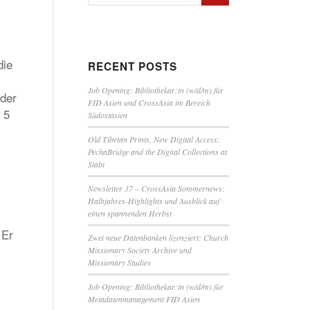
die
RECENT POSTS
Job Opening: Bibliothekar:in (w/d/m) für
 der
FID Asien und CrossAsia im Bereich
 5
Südostasien
Old Tibetan Prints, New Digital Access:
PechaBridge and the Digital Collections at
Stabi
Newsletter 37 – CrossAsia Sommernews:
Halbjahres-Highlights und Ausblick auf
einen spannenden Herbst
 Er
Zwei neue Datenbanken lizenziert: Church
Missionary Society Archive und
Missionary Studies
Job Opening: Bibliothekar:in (w/d/m) für
Metadatenmanagement FID Asien