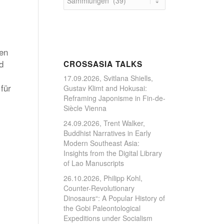
ben
d
CROSSASIA TALKS
17.09.2026, Svitlana Shiells,
für
Gustav Klimt and Hokusai:
Reframing Japonisme in Fin-de-
Siècle Vienna
24.09.2026, Trent Walker,
Buddhist Narratives in Early
Modern Southeast Asia:
Insights from the Digital Library
of Lao Manuscripts
26.10.2026, Philipp Kohl,
Counter-Revolutionary
Dinosaurs“: A Popular History of
the Gobi Paleontological
Expeditions under Socialism