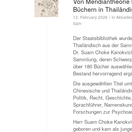
Von Meridiantheorie
Büchern in Thailänd
/
12. February 2026
in
Aktuelle
Sam
Der Staatsbibliothek wurd
Thailändisch aus der Sam
Dr. Suam Choke Kanokvich
Sammlung, deren Schwerpu
über 180 Bücher auswählen
Bestand hervorragend erg
Die ausgewählten Titel umf
Chinesische und Thailändi
Politik, Recht, Geschichte
Sprachführer, Namenskund
Forschungen zur Psychoa
Herr Suam Choke Kanokvich
geboren und kam als jung