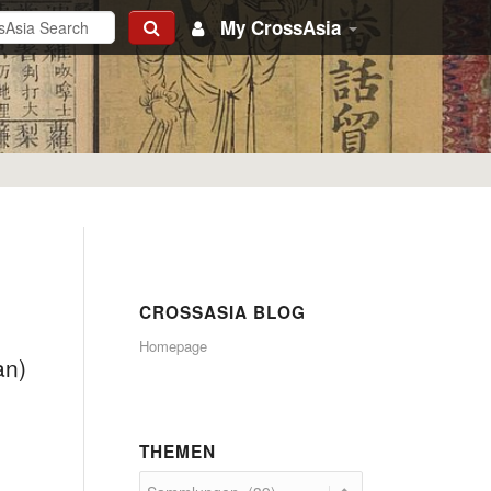
My CrossAsia
CROSSASIA BLOG
Homepage
an)
THEMEN
“