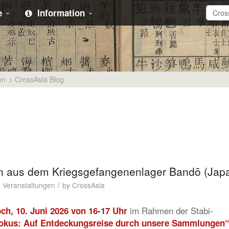
e
Information
on
>
CrossAsia Blog
en aus dem Kriegsgefangenenlager Bandō (Jap
/
,
Veranstaltungen
by
CrossAsia
im Rahmen der Stabi-
ch, 10. Juni 2026 von 16-17 Uhr
okus: Auf Entdeckungsreise durch unsere Sammlungen