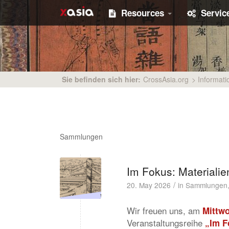
Resources
Servic
Sie befinden sich hier:
CrossAsia.org
>
Informati
Sammlungen
Im Fokus: Materiali
/
20. May 2026
in
Sammlungen
Wir freuen uns, am
Mittwo
Veranstaltungsreihe
„Im F