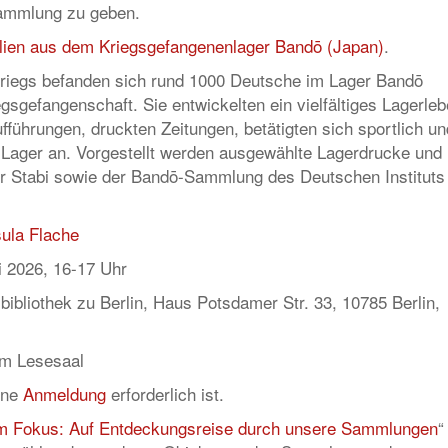
Sammlung zu geben.
lien aus dem Kriegsgefangenenlager Bandō (Japan)
.
riegs befanden sich rund 1000 Deutsche im Lager Bandō
egsgefangenschaft. Sie entwickelten ein vielfältiges Lagerle
fführungen, druckten Zeitungen, betätigten sich sportlich un
Lager an. Vorgestellt werden ausgewählte Lagerdrucke und
 Stabi sowie der Bandō-Sammlung des Deutschen Instituts 
.
sula Flache
i 2026, 16-17 Uhr
bibliothek zu Berlin, Haus Potsdamer Str. 33, 10785 Berlin,
m Lesesaal
ine
Anmeldung
erforderlich ist.
m Fokus: Auf Entdeckungsreise durch unsere Sammlungen
“