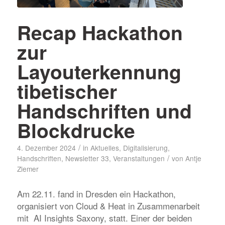
Recap Hackathon
zur
Layouterkennung
tibetischer
Handschriften und
Blockdrucke
/
4. Dezember 2024
in
Aktuelles
,
Digitalisierung
,
/
Handschriften
,
Newsletter 33
,
Veranstaltungen
von
Antje
Ziemer
Am 22.11. fand in Dresden ein Hackathon,
organisiert von Cloud & Heat in Zusammenarbeit
mit AI Insights Saxony, statt. Einer der beiden