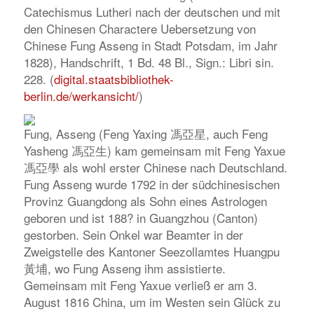
Catechismus Lutheri nach der deutschen und mit
den Chinesen Charactere Uebersetzung von
Chinese Fung Asseng in Stadt Potsdam, im Jahr
1828
), Handschrift, 1 Bd. 48 Bl., Sign.: Libri sin.
228. (
digital.staatsbibliothek-
berlin.de/werkansicht/
)
Fung, Asseng (Feng Yaxing 馮亞星, auch Feng
Yasheng 馮亞生) kam gemeinsam mit Feng Yaxue
馮亞學 als wohl erster Chinese nach Deutschland.
Fung Asseng wurde 1792 in der südchinesischen
Provinz Guangdong als Sohn eines Astrologen
geboren und ist 188? in Guangzhou (Canton)
gestorben. Sein Onkel war Beamter in der
Zweigstelle des Kantoner Seezollamtes Huangpu
黃埔, wo Fung Asseng ihm assistierte.
Gemeinsam mit Feng Yaxue verließ er am 3.
August 1816 China, um im Westen sein Glück zu