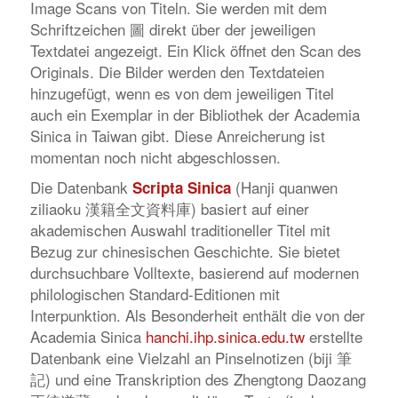
Image Scans von Titeln. Sie werden mit dem
Schriftzeichen 圖 direkt über der jeweiligen
Textdatei angezeigt. Ein Klick öffnet den Scan des
Originals. Die Bilder werden den Textdateien
hinzugefügt, wenn es von dem jeweiligen Titel
auch ein Exemplar in der Bibliothek der Academia
Sinica in Taiwan gibt. Diese Anreicherung ist
momentan noch nicht abgeschlossen.
Die Datenbank
(
Hanji quanwen
Scripta Sinica
ziliaoku
漢籍全文資料庫) basiert auf einer
akademischen Auswahl traditioneller Titel mit
Bezug zur chinesischen Geschichte. Sie bietet
durchsuchbare Volltexte, basierend auf modernen
philologischen Standard-Editionen mit
Interpunktion. Als Besonderheit enthält die von der
Academia Sinica
hanchi.ihp.sinica.edu.tw
erstellte
Datenbank eine Vielzahl an Pinselnotizen (
biji
筆
記) und eine Transkription des Zhengtong Daozang