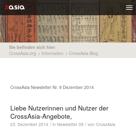
Tog
nav
Sie befinden sich hier:
CrossAsia.org
>
Information
>
CrossAsia Blog
CrossAsia Newsletter Nr. 9 Dezember 2014
Liebe Nutzerinnen und Nutzer der
CrossAsia-Angebote,
/
/
23. Dezember 2014
in
Newsletter 09
von
CrossAsia