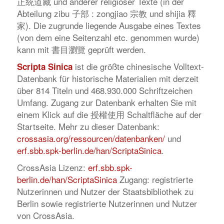
正統道藏 und anderer religiöser Texte (in der
Abteilung
zibu
子部 :
zongjiao
宗教 und
shijia
釋
家). Die zugrunde liegende Ausgabe eines Textes
(von dem eine Seitenzahl etc. genommen wurde)
kann mit 書目瀏覽 geprüft werden.
ist die größte chinesische Volltext-
Scripta Sinica
Datenbank für historische Materialien mit derzeit
über 814 Titeln und 468.930.000 Schriftzeichen
Umfang. Zugang zur Datenbank erhalten Sie mit
einem Klick auf die 授權使用 Schaltfläche auf der
Startseite. Mehr zu dieser Datenbank:
crossasia.org/ressourcen/datenbanken/
und
erf.sbb.spk-berlin.de/han/ScriptaSinica
.
CrossAsia Lizenz:
erf.sbb.spk-
berlin.de/han/ScriptaSinica
Zugang: registrierte
Nutzerinnen und Nutzer der Staatsbibliothek zu
Berlin sowie registrierte Nutzerinnen und Nutzer
von CrossAsia.