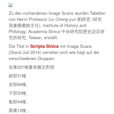
Zu den vorhandenen Image Scans wurden Tabellen
von Herrn Professor Liu Cheng-yun 劉錚雲 (研究
員兼圖書館主任), Institute of History and
Philology, Academia Sinica 中央研究院歷史語言研
究所研究, Taiwan, erstellt.
Die Titel in
mit Image Scans
Scripta Sinica
(Stand Juli 2014) verteilen sich wie folgt auf die
verschiedenen Gruppen:
全庫201種書有圖文對照
經部31種
史部84種、
子部30種、
集部44種、
叢書12種，