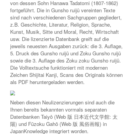
von dessen Sohn Hanawa Tadatomi (1807-1862)
fortgeführt. Die in
Gunsho ruijū
vereinten Texte
sind nach verschiedenen Sachgruppen gegliedert,
z.B. Geschichte, Literatur, Religion, Sprache,
Kunst, Musik, Sitte und Moral, Recht, Wirtschaft
usw. Die lizenzierte Datenbank greift auf die
jeweils neuesten Ausgaben zurück: die 3. Auflage,
5. Druck des
Gunsho ruijū
und
Zoku Gunsho ruijū
sowie die 3. Auflage des
Zoku zoku Gunsho ruijū
.
Die Volltextsuche funktioniert mit modernen
Zeichen
Shijitai Kanji
, Scans des Originals können
als PDF heruntergeladen werden.
Neben diesen Neulizenzierungen sind auch die
Ihnen bereits bekannten vormals separaten
Datenbanken
Taiyō
(Web 版 日本近代文学館: 太
陽) und
Fūzoku Gahō
(Web 版 風俗画報) in
JapanKnowledge
integriert worden.