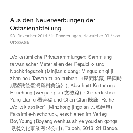
Aus den Neuerwerbungen der
Ostasienabteilung
/
/
23. Dezember 2014
in
Erwerbungen
,
Newsletter 09
von
CrossAsia
„Volkstümliche Privatsammlungen: Sammlung
taiwanischer Materialien der Republik- und
Nachkriegszeit (Minjian sicang: Minguo shiqi ji
zhan hou Taiwan ziliao huibian 《民間私藏, 民國時
期暨戰後臺灣資料彙編》), Abschnitt Kultur und
Erziehung (wenjiao pian 文教篇). Chefredaktion:
Yang Lianfu 楊蓮福 und Chen Qian 陳謙. Reihe
„Volksklassiker“ (Minzhong jingdian 民眾經典).
Faksimile-Nachdruck, erschienen im Verlag
BoyYoung (Boyang wenhua shiye youxian gongsi
博揚文化事業有限公司), Taipeh, 2013. 21 Bände.