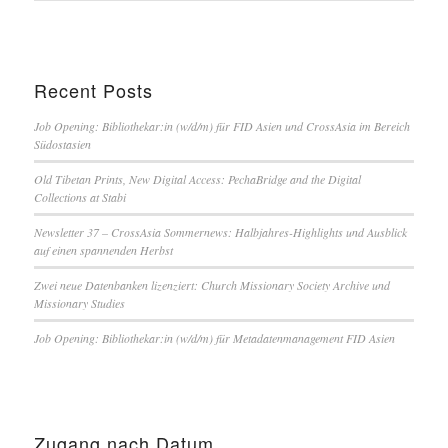
Recent Posts
Job Opening: Bibliothekar:in (w/d/m) für FID Asien und CrossAsia im Bereich
Südostasien
Old Tibetan Prints, New Digital Access: PechaBridge and the Digital
Collections at Stabi
Newsletter 37 – CrossAsia Sommernews: Halbjahres-Highlights und Ausblick
auf einen spannenden Herbst
Zwei neue Datenbanken lizenziert: Church Missionary Society Archive und
Missionary Studies
Job Opening: Bibliothekar:in (w/d/m) für Metadatenmanagement FID Asien
Zugang nach Datum