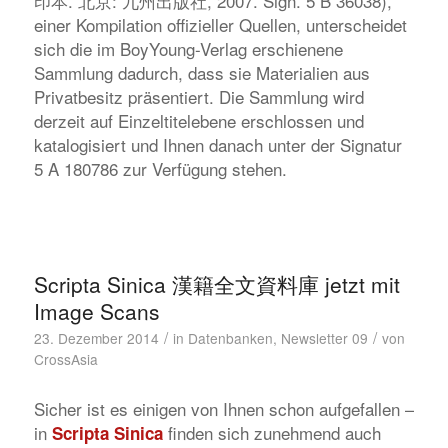
印本. 北京: 九州出版社, 2007. Sign. 5 B 36038),
einer Kompilation offizieller Quellen, unterscheidet
sich die im BoyYoung-Verlag erschienene
Sammlung dadurch, dass sie Materialien aus
Privatbesitz präsentiert. Die Sammlung wird
derzeit auf Einzeltitelebene erschlossen und
katalogisiert und Ihnen danach unter der Signatur
5 A 180786 zur Verfügung stehen.
Scripta Sinica 漢籍全文資料庫 jetzt mit
Image Scans
/
/
23. Dezember 2014
in
Datenbanken
,
Newsletter 09
von
CrossAsia
Sicher ist es einigen von Ihnen schon aufgefallen –
in
finden sich zunehmend auch
Scripta Sinica