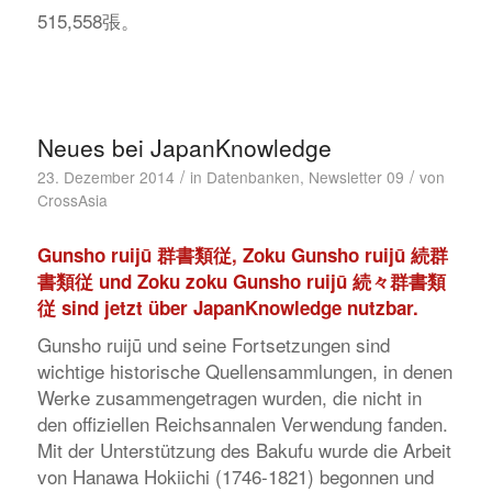
515,558張。
Neues bei JapanKnowledge
/
/
23. Dezember 2014
in
Datenbanken
,
Newsletter 09
von
CrossAsia
Gunsho ruijū
群書類従,
Zoku Gunsho ruijū
続群
書類従 und
Zoku zoku Gunsho ruijū
続々群書類
従 sind jetzt über
JapanKnowledge
nutzbar.
Gunsho ruijū
und seine Fortsetzungen sind
wichtige historische Quellensammlungen, in denen
Werke zusammengetragen wurden, die nicht in
den offiziellen Reichsannalen Verwendung fanden.
Mit der Unterstützung des Bakufu wurde die Arbeit
von Hanawa Hokiichi (1746-1821) begonnen und