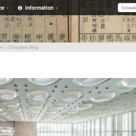
ice
Information
on
>
CrossAsia Blog