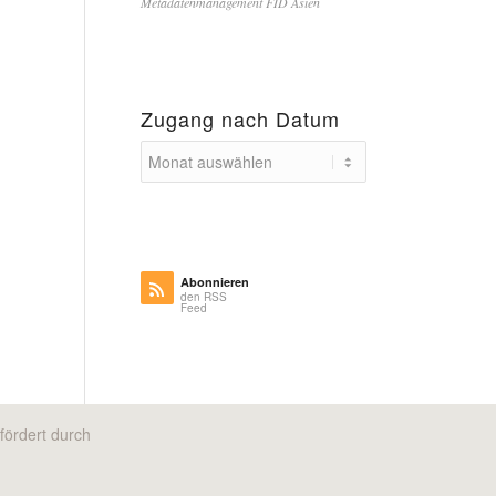
Metadatenmanagement FID Asien
Zugang nach Datum
Abonnieren
den RSS
Feed
fördert durch