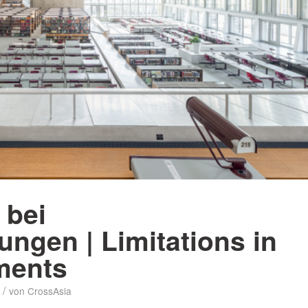
 bei
ngen | Limitations in
ments
/
von
CrossAsia