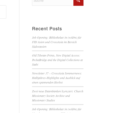
Recent Posts
Job Opening: Bibliothekar:in (w/d/m) für
FID Asien und CrossAsia im Bereich
Südostasien
Old Tibetan Prints, New Digital Access:
PechaBridge and the Digital Collections at
Stabi
Newsletter 37 – CrossAsia Sommernews:
Halbjahres-Highlights und Ausblick auf
einen spannenden Herbst
Zwei neue Datenbanken lizenziert: Church
Missionary Society Archive und
Missionary Studies
Job Opening: Bibliothekar:in (w/d/m) für