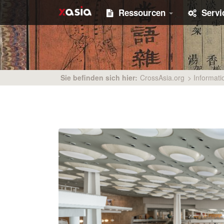
Ressourcen
Serv
Sie befinden sich hier:
CrossAsia.org
>
Informati