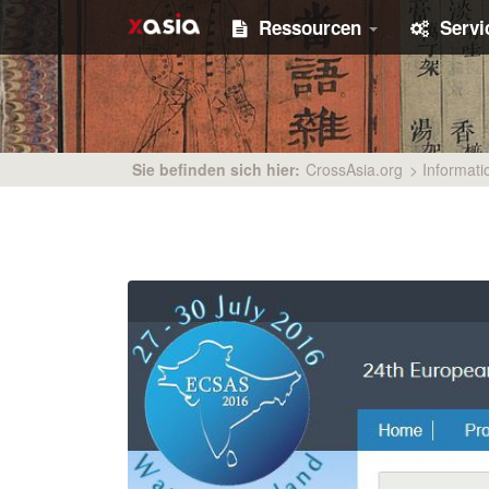
Ressourcen
Serv
Sie befinden sich hier:
CrossAsia.org
>
Informati