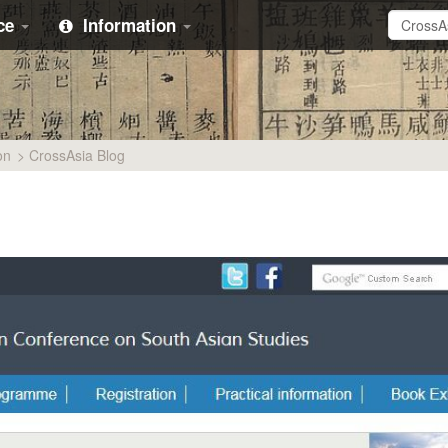
ice
Information
on
>
CrossAsia Blog