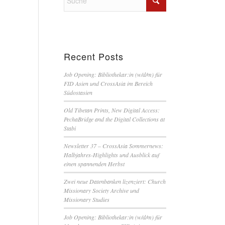
Recent Posts
Job Opening: Bibliothekar:in (w/d/m) für
FID Asien und CrossAsia im Bereich
Südostasien
Old Tibetan Prints, New Digital Access:
PechaBridge and the Digital Collections at
Stabi
Newsletter 37 – CrossAsia Sommernews:
Halbjahres-Highlights und Ausblick auf
einen spannenden Herbst
Zwei neue Datenbanken lizenziert: Church
Missionary Society Archive und
Missionary Studies
Job Opening: Bibliothekar:in (w/d/m) für