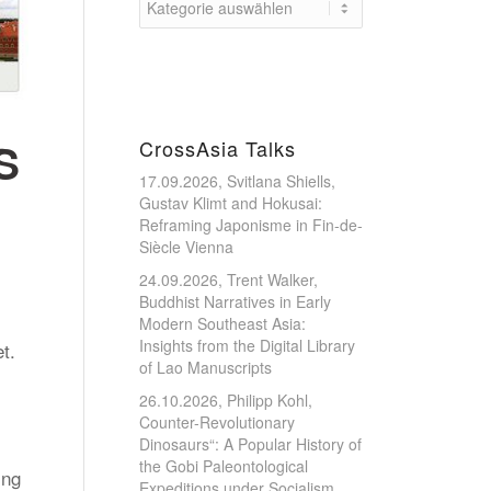
S
CrossAsia Talks
17.09.2026, Svitlana Shiells,
Gustav Klimt and Hokusai:
Reframing Japonisme in Fin-de-
Siècle Vienna
24.09.2026, Trent Walker,
Buddhist Narratives in Early
Modern Southeast Asia:
Insights from the Digital Library
t.
of Lao Manuscripts
26.10.2026, Philipp Kohl,
Counter-Revolutionary
Dinosaurs“: A Popular History of
the Gobi Paleontological
ing
Expeditions under Socialism