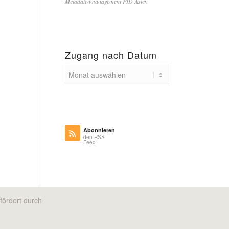
Metadatenmanagement FID Asien
Zugang nach Datum
Abonnieren
den RSS
Feed
fördert durch