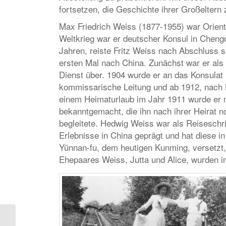
fortsetzen, die Geschichte ihrer Großeltern 
Max Friedrich Weiss (1877-1955) war Orienta
Weltkrieg war er deutscher Konsul in Cheng
Jahren, reiste Fritz Weiss nach Abschluss 
ersten Mal nach China. Zunächst war er als 
Dienst über. 1904 wurde er an das Konsulat 
kommissarische Leitung und ab 1912, nach B
einem Heimaturlaub im Jahr 1911 wurde er
bekanntgemacht, die ihn nach ihrer Heirat 
begleitete. Hedwig Weiss war als Reiseschrif
Erlebnisse in China geprägt und hat diese i
Yünnan-fu, dem heutigen Kunming, versetzt,
Ehepaares Weiss, Jutta und Alice, wurden i
Leihgaben aus der