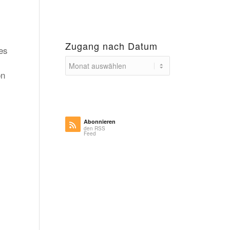
Zugang nach Datum
es
on
Abonnieren
den RSS
Feed