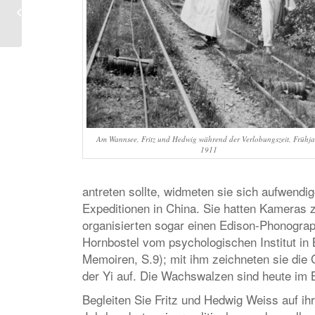
Ostasienabteilung für
eine Ausstellung im
Kunstgewerbemu...
Am Wannsee, Fritz und Hedwig während der Verlobungszeit, Frühja
1911
antreten sollte, widmeten sie sich aufwendi
Expeditionen in China. Sie hatten Kameras 
organisierten sogar einen Edison-Phonogra
Hornbostel vom psychologischen Institut in
Memoiren, S.9); mit ihm zeichneten sie die
der Yi auf. Die Wachswalzen sind heute im
Begleiten Sie Fritz und Hedwig Weiss auf i