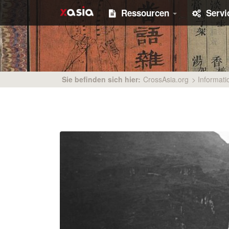
Ressourcen
Serv
Sie befinden sich hier:
CrossAsia.org
>
Informati