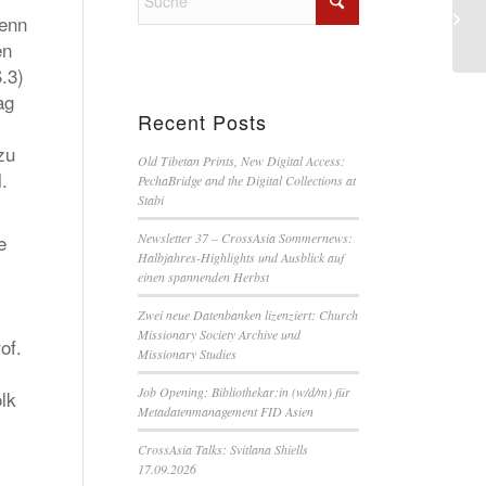
wenn
en
.3)
ag
Recent Posts
zu
Old Tibetan Prints, New Digital Access:
.
PechaBridge and the Digital Collections at
Stabi
e
Newsletter 37 – CrossAsia Sommernews:
Halbjahres-Highlights und Ausblick auf
einen spannenden Herbst
Zwei neue Datenbanken lizenziert: Church
Missionary Society Archive und
of.
Missionary Studies
Job Opening: Bibliothekar:in (w/d/m) für
lk
Metadatenmanagement FID Asien
CrossAsia Talks: Svitlana Shiells
17.09.2026