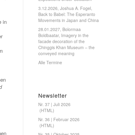
3.12.2026, Joshua A. Fogel,
Back to Babel: The Esperanto
Movements in Japan and China
 in
28.01.2027, Bolormaa
er
Boldbaatar, Imagery in the
facade decoration of the
Chinggis Khan Museum – the
hm
conveyed meaning
Alle Termine
hen
d
Newsletter
Nr. 37 | Juli 2026
(
HTML
)
Nr. 36 | Februar 2026
(
HTML
)
ben
Nr. 35 | Oktober 2025