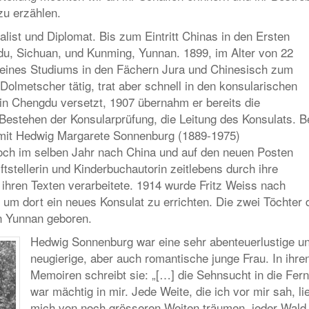
zu erzählen.
list und Diplomat. Bis zum Eintritt Chinas in den Ersten
du, Sichuan, und Kunming, Yunnan. 1899, im Alter von 22
seines Studiums in den Fächern Jura und Chinesisch zum
Dolmetscher tätig, trat aber schnell in den konsularischen
in Chengdu versetzt, 1907 übernahm er bereits die
estehen der Konsularprüfung, die Leitung des Konsulats. B
 mit Hedwig Margarete Sonnenburg (1889-1975)
noch im selben Jahr nach China und auf den neuen Posten
tstellerin und Kinderbuchautorin zeitlebens durch ihre
n ihren Texten verarbeitete. 1914 wurde Fritz Weiss nach
 um dort ein neues Konsulat zu errichten. Die zwei Töchter 
n Yunnan geboren.
Hedwig Sonnenburg war eine sehr abenteuerlustige u
neugierige, aber auch romantische junge Frau. In ihre
Memoiren schreibt sie: „[…] die Sehnsucht in die Fer
war mächtig in mir. Jede Weite, die ich vor mir sah, li
mich von noch grösseren Weiten träumen, jeder Wald