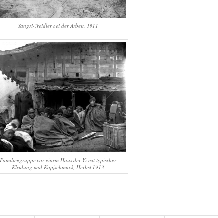
Yangzi-Treidler bei der Arbeit, 1911
Familiengruppe vor einem Haus der Yi mit typischer
Kleidung und Kopfschmuck, Herbst 1913