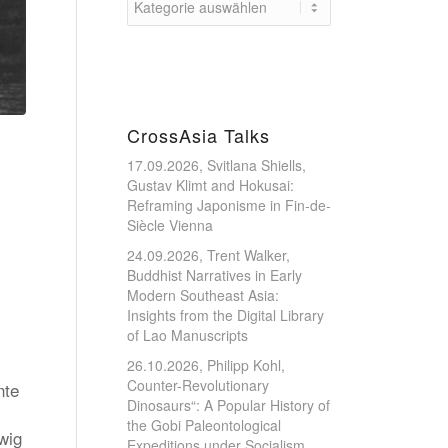
CrossAsia Talks
17.09.2026, Svitlana Shiells,
Gustav Klimt and Hokusai:
Reframing Japonisme in Fin-de-
Siècle Vienna
24.09.2026, Trent Walker,
Buddhist Narratives in Early
Modern Southeast Asia:
Insights from the Digital Library
of Lao Manuscripts
26.10.2026, Philipp Kohl,
Counter-Revolutionary
nte
Dinosaurs“: A Popular History of
the Gobi Paleontological
wig
Expeditions under Socialism