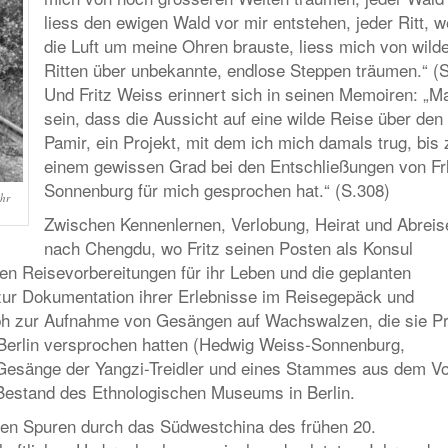
liess den ewigen Wald vor mir entstehen, jeder Ritt, 
die Luft um meine Ohren brauste, liess mich von wild
Ritten über unbekannte, endlose Steppen träumen.“ (S
Und Fritz Weiss erinnert sich in seinen Memoiren: „M
sein, dass die Aussicht auf eine wilde Reise über den
Pamir, ein Projekt, mit dem ich mich damals trug, bis 
einem gewissen Grad bei den Entschließungen von Frl
Sonnenburg für mich gesprochen hat.“ (S.308)
hr
Zwischen Kennenlernen, Verlobung, Heirat und Abreis
nach Chengdu, wo Fritz seinen Posten als Konsul
gen Reisevorbereitungen für ihr Leben und die geplanten
zur Dokumentation ihrer Erlebnisse im Reisegepäck und
ph zur Aufnahme von Gesängen auf Wachswalzen, die sie Pr
 Berlin versprochen hatten (Hedwig Weiss-Sonnenburg,
 Gesänge der Yangzi-Treidler und eines Stammes aus dem Vo
 Bestand des Ethnologischen Museums in Berlin.
hren Spuren durch das Südwestchina des frühen 20.