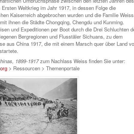
schaftlichen Umbruchsphase zwischen den letzten Jahren des
 Ersten Weltkrieg im Jahr 1917, in dessen Folge die
hen Kaiserreich abgebrochen wurden und die Familie Weiss
mit ihnen die Städte Chongqing, Chengdu und Kunming.
eisen und Expeditionen per Boot durch die Drei Schluchten d
ntlegenen Bergregionen und Flusstäler Sichuans, zu dem
ise aus China 1917, die mit einem Marsch quer über Land v
tartete.
zum Nachlass Weiss finden Sie unter:
hinas, 1899-1917
.org
> Ressourcen > Themenportale