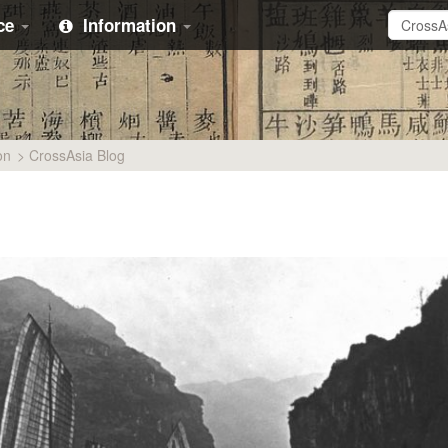
ice
Information
on
>
CrossAsia Blog