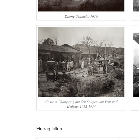
Yalong-Schlucht, 1910
Gasse in Chongqing mit den Sänften von Fritz und
Hedwig, 1912-1914
Eintrag teilen