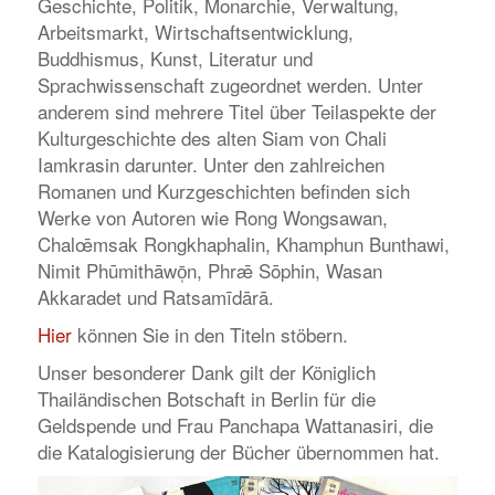
Geschichte, Politik, Monarchie, Verwaltung,
Arbeitsmarkt, Wirtschaftsentwicklung,
Buddhismus, Kunst, Literatur und
Sprachwissenschaft zugeordnet werden. Unter
anderem sind mehrere Titel über Teilaspekte der
Kulturgeschichte des alten Siam von Chali
Iamkrasin darunter. Unter den zahlreichen
Romanen und Kurzgeschichten befinden sich
Werke von Autoren wie Rong Wongsawan,
Chalœ̄msak Rongkhaphalin, Khamphun Bunthawi,
Nimit Phūmithāwō̜n, Phrǣ Sōphin, Wasan
Akkaradet und Ratsamīdārā.
Hier
können Sie in den Titeln stöbern.
Unser besonderer Dank gilt der Königlich
Thailändischen Botschaft in Berlin für die
Geldspende und Frau Panchapa Wattanasiri, die
die Katalogisierung der Bücher übernommen hat.