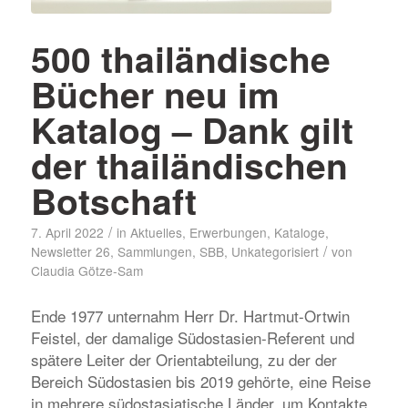
500 thailändische
Bücher neu im
Katalog – Dank gilt
der thailändischen
Botschaft
/
7. April 2022
in
Aktuelles
,
Erwerbungen
,
Kataloge
,
/
Newsletter 26
,
Sammlungen
,
SBB
,
Unkategorisiert
von
Claudia Götze-Sam
Ende 1977 unternahm Herr Dr. Hartmut-Ortwin
Feistel, der damalige Südostasien-Referent und
spätere Leiter der Orientabteilung, zu der der
Bereich Südostasien bis 2019 gehörte, eine Reise
in mehrere südostasiatische Länder, um Kontakte