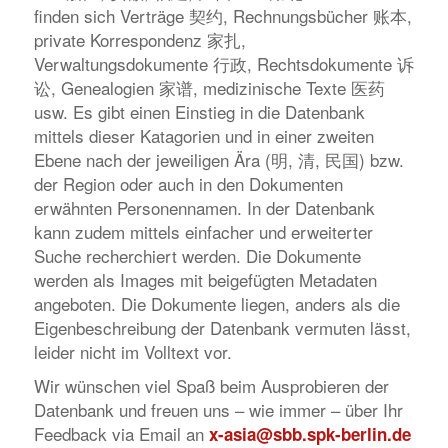
finden sich Verträge 契约, Rechnungsbücher 账本,
private Korrespondenz 家扎,
Verwaltungsdokumente 行政, Rechtsdokumente 诉
讼, Genealogien 家谱, medizinische Texte 医药
usw. Es gibt einen Einstieg in die Datenbank
mittels dieser Katagorien und in einer zweiten
Ebene nach der jeweiligen Ära (明, 清, 民国) bzw.
der Region oder auch in den Dokumenten
erwähnten Personennamen. In der Datenbank
kann zudem mittels einfacher und erweiterter
Suche recherchiert werden. Die Dokumente
werden als Images mit beigefügten Metadaten
angeboten. Die Dokumente liegen, anders als die
Eigenbeschreibung der Datenbank vermuten lässt,
leider nicht im Volltext vor.
Wir wünschen viel Spaß beim Ausprobieren der
Datenbank und freuen uns – wie immer – über Ihr
Feedback via Email an
x-asia@sbb.spk-berlin.de