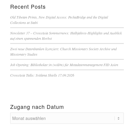
Recent Posts
Old Tibetan Prints, New Digital Access: PechaBridge and the Digital
Collections at Stabi
Newsletter 37 – CrossAsia Sommernews: Halbjahres-Highlights und Ausblick
auf einen spannenden Herbst
Zwei neue Datenbanken lizenziert: Church Missionary Society Archive und
Missionary Studies
Job Opening: Bibliothekar:in (w/d/m) für Metadatenmanagement FID Asien
CrossAsia Talks: Svitlana Shiells 17.09.2026
Zugang nach Datum