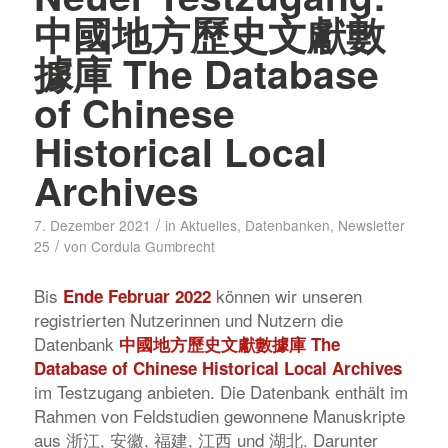
中國地方歷史文獻數
據庫 The Database
of Chinese
Historical Local
Archives
/
7. Dezember 2021
in
Aktuelles
,
Datenbanken
,
Newsletter
/
25
von
Cordula Gumbrecht
Bis
können wir unseren
Ende Februar 2022
registrierten Nutzerinnen und Nutzern die
Datenbank
中國地方歷史文獻數據庫 The
Database of Chinese Historical Local Archives
im Testzugang anbieten. Die Datenbank enthält im
Rahmen von Feldstudien gewonnene Manuskripte
aus 浙江, 安徽, 福建, 江西 und 湖北. Darunter