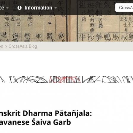
ice
Information
on
>
CrossAsia Blog