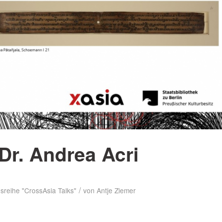
Dr. Andrea Acri
/
sreihe "CrossAsia Talks"
von
Antje Ziemer