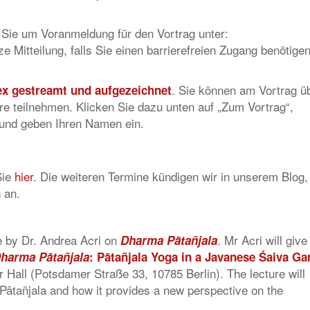
n Sie um Voranmeldung für den Vortrag unter:
e Mitteilung, falls Sie einen barrierefreien Zugang benötigen
. Sie können am Vortrag ü
ex gestreamt und aufgezeichnet
are teilnehmen. Klicken Sie dazu unten auf „Zum Vortrag“,
 und geben Ihren Namen ein.
Sie
hier
. Die weiteren Termine kündigen wir in unserem Blog,
n
an.
e by Dr. Andrea Acri on
. Mr Acri will give
Dharma Pātañjala
harma Pātañjala
: Pātañjala Yoga in a Javanese Śaiva Ga
 Hall (Potsdamer Straße 33, 10785 Berlin). The lecture will
Pātañjala and how it provides a new perspective on the