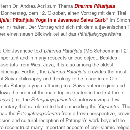
n Herrn Dr. Andrea Acri zum Thema
Dharma Pātañjala
 Donnerstag, dem 12. Oktober, einen Vortrag mit dem Titel
im Simon
jala
:
Pātañjala Yoga in a Javanese Śaiva Garb“
rlin) halten. Der Vortrag wird sich mit dem altjavanischen T
ser einen neuen Blickwinkel auf das
Pātañjalayogaśāstra
e Old Javanese text
(MS Schoemann I 21
Dharma Pātañjala
 important and in many respects unique object. Besides
uscripts from West Java, it is also among the oldest
hipelago. Further, the
provides the most
Dharma Pātañjala
of Śaiva philosophy and theology to be found in an Old
opts Pātañjala yoga, attuning to a Śaiva soteriological and
llows the order of the main topics treated in the first three
(i.e., the
), interweaving a few
āṣya
Pātañjalayogaśāstra
entary that is related to that embedding the
. Th
Yogasūtra
read the
from a fresh perspective, provi
Pātañjalayogaśāstra
ssion and cultural reception of Patañjali’s work beyond the
to reconstruct many important aspects of pre-Islamic religio