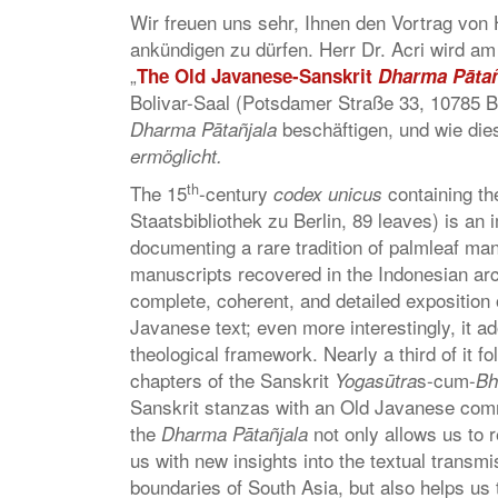
Wir freuen uns sehr, Ihnen den Vortrag vo
ankündigen zu dürfen. Herr Dr. Acri wird am
„
The Old Javanese-Sanskrit
Dharma Pātañ
Bolivar-Saal (Potsdamer Straße 33, 10785 Be
beschäftigen, und wie die
Dharma Pātañjala
ermöglicht.
th
The 15
-century
containing th
codex unicus
Staatsbibliothek zu Berlin, 89 leaves) is an
documenting a rare tradition of palmleaf man
manuscripts recovered in the Indonesian arc
complete, coherent, and detailed exposition 
Javanese text; even more interestingly, it ad
theological framework. Nearly a third of it fo
chapters of the Sanskrit
s-cum-
Yogasūtra
Bh
Sanskrit stanzas with an Old Javanese comm
the
not only allows us to 
Dharma Pātañjala
us with new insights into the textual transmi
boundaries of South Asia, but also helps us 