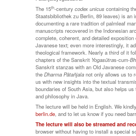
th
The 15
-century
containing th
codex unicus
Staatsbibliothek zu Berlin, 89 leaves) is an
documenting a rare tradition of palmleaf man
manuscripts recovered in the Indonesian arc
complete, coherent, and detailed exposition 
Javanese text; even more interestingly, it ad
theological framework. Nearly a third of it fo
chapters of the Sanskrit
s-cum-
Yogasūtra
Bh
Sanskrit stanzas with an Old Javanese comm
the
not only allows us to 
Dharma Pātañjala
us with new insights into the textual transmi
boundaries of South Asia, but also helps us 
and philosophy in Java.
The lecture will be held in English. We kindl
berlin.de
, and to let us know if you need bar
The lecture will also be streamed and re
browser without having to install a special s