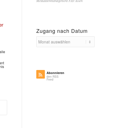
Metadatenmanagement FID Asien
er
Zugang nach Datum
alle
ant
his
Abonnieren
den RSS
Feed