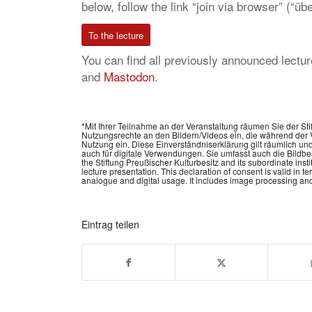
below, follow the link “join via browser” (“
To the lecture
You can find all previously announced lectu
and
Mastodon
.
*Mit Ihrer Teilnahme an der Veranstaltung räumen Sie der St
Nutzungsrechte an den Bildern/Videos ein, die während der V
Nutzung ein. Diese Einverständniserklärung gilt räumlich und
auch für digitale Verwendungen. Sie umfasst auch die Bildbea
the Stiftung Preußischer Kulturbesitz and its subordinate insti
lecture presentation. This declaration of consent is valid in t
analogue and digital usage. It includes image processing and 
Eintrag teilen