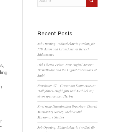
,
Recent Posts
Job Opening: Bibliothekar:in (w/d/m) für
FID Asien und CrossAsia im Bereich
Südostasien
us,
Old Tibetan Prints, New Digital Access:
PechaBridge and the Digital Collections at
ding
Stabi
n
Newsletter 37 – CrossAsia Sommernews:
Halbjahres-Highlights und Ausblick auf
einen spannenden Herbst
Zwei neue Datenbanken lizenziert: Church
Missionary Society Archive und
Missionary Studies
r
”
Job Opening: Bibliothekar:in (w/d/m) für