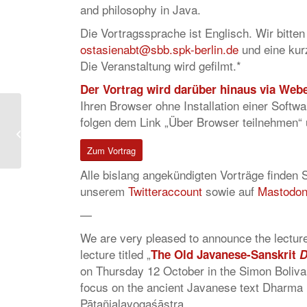
and philosophy in Java.
Die Vortragssprache ist Englisch. Wir bitte
ostasienabt@sbb.spk-berlin.de
und eine kurz
Die Veranstaltung wird gefilmt.*
Der Vortrag wird darüber hinaus via Web
Ihren Browser ohne Installation einer Softw
Trial Extension VIP 维
folgen dem Link „Über Browser teilnehmen“
普 China Academic
Journals
Zum Vortrag
Alle bislang angekündigten Vorträge finden 
unserem
Twitteraccount
sowie auf
Mastodo
—
We are very pleased to announce the lectur
lecture titled „
The Old Javanese-Sanskrit
D
on Thursday 12 October in the Simon Bolivar
focus on the ancient Javanese text Dharma 
Pātañjalayogaśāstra.