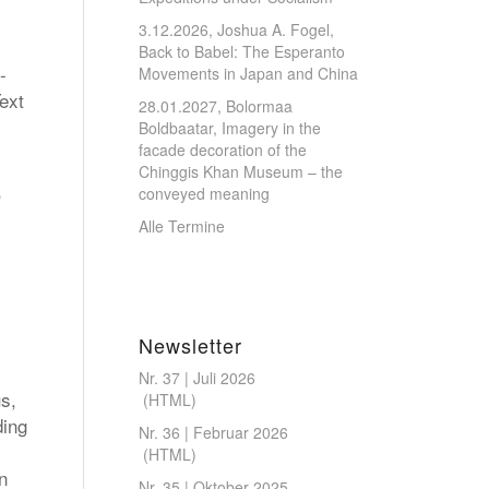
3.12.2026, Joshua A. Fogel,
Back to Babel: The Esperanto
-
Movements in Japan and China
ext
28.01.2027, Bolormaa
Boldbaatar, Imagery in the
facade decoration of the
Chinggis Khan Museum – the
,
conveyed meaning
Alle Termine
Newsletter
Nr. 37 | Juli 2026
us,
(
HTML
)
ding
Nr. 36 | Februar 2026
(
HTML
)
n
Nr. 35 | Oktober 2025