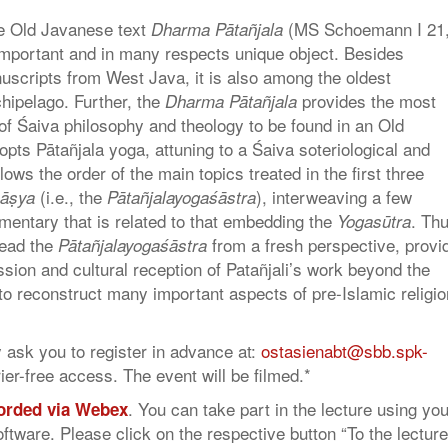
e Old Javanese text
(MS Schoemann I 21
Dharma Pātañjala
 important and in many respects unique object. Besides
uscripts from West Java, it is also among the oldest
hipelago. Further, the
provides the most
Dharma Pātañjala
of Śaiva philosophy and theology to be found in an Old
opts Pātañjala yoga, attuning to a Śaiva soteriological and
llows the order of the main topics treated in the first three
(i.e., the
), interweaving a few
āṣya
Pātañjalayogaśāstra
entary that is related to that embedding the
. Th
Yogasūtra
read the
from a fresh perspective, provi
Pātañjalayogaśāstra
ssion and cultural reception of Patañjali’s work beyond the
to reconstruct many important aspects of pre-Islamic religio
y ask you to register in advance at:
ostasienabt@sbb.spk-
rier-free access. The event will be filmed.*
. You can take part in the lecture using you
corded via Webex
oftware. Please click on the respective button “To the lecture