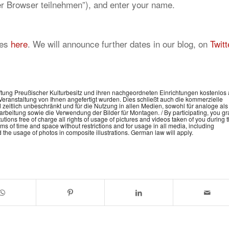
über Browser teilnehmen”), and enter your name.
res
here
. We will announce further dates in our blog, on
Twitt
iftung Preußischer Kulturbesitz und ihren nachgeordneten Einrichtungen kostenlos 
eranstaltung von Ihnen angefertigt wurden. Dies schließt auch die kommerzielle
 zeitlich unbeschränkt und für die Nutzung in allen Medien, sowohl für analoge als
rbeitung sowie die Verwendung der Bilder für Montagen. / By participating, you gr
tutions free of charge all rights of usage of pictures and videos taken of you during t
erms of time and space without restrictions and for usage in all media, including
the usage of photos in composite illustrations. German law will apply.