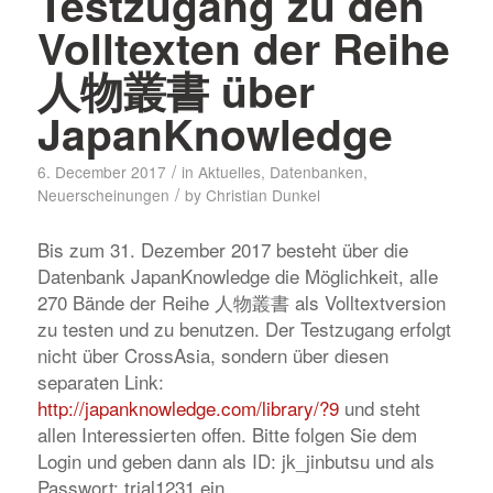
Testzugang zu den
Volltexten der Reihe
人物叢書 über
JapanKnowledge
/
6. December 2017
in
Aktuelles
,
Datenbanken
,
/
Neuerscheinungen
by
Christian Dunkel
Bis zum 31. Dezember 2017 besteht über die
Datenbank JapanKnowledge die Möglichkeit, alle
270 Bände der Reihe 人物叢書 als Volltextversion
zu testen und zu benutzen. Der Testzugang erfolgt
nicht über CrossAsia, sondern über diesen
separaten Link:
http://japanknowledge.com/library/?9
und steht
allen Interessierten offen. Bitte folgen Sie dem
Login und geben dann als ID: jk_jinbutsu und als
Passwort: trial1231 ein.