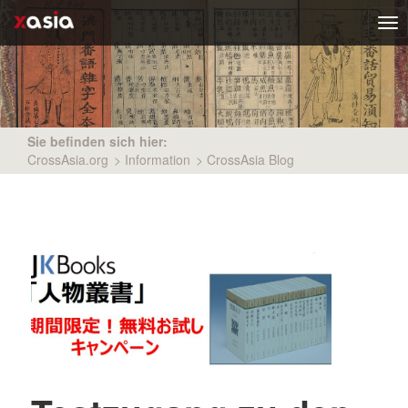
Tog
nav
Sie befinden sich hier:
CrossAsia.org
>
Information
>
CrossAsia Blog