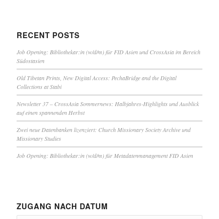
RECENT POSTS
Job Opening: Bibliothekar:in (w/d/m) für FID Asien und CrossAsia im Bereich
Südostasien
Old Tibetan Prints, New Digital Access: PechaBridge and the Digital
Collections at Stabi
Newsletter 37 – CrossAsia Sommernews: Halbjahres-Highlights und Ausblick
auf einen spannenden Herbst
Zwei neue Datenbanken lizenziert: Church Missionary Society Archive und
Missionary Studies
Job Opening: Bibliothekar:in (w/d/m) für Metadatenmanagement FID Asien
ZUGANG NACH DATUM