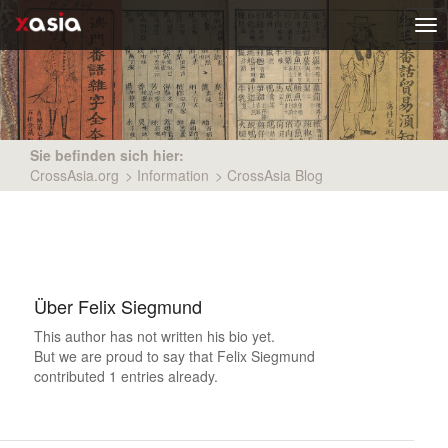
Tog
nav
Sie befinden sich hier:
CrossAsia.org
>
Information
>
CrossAsia Blog
Über
Felix Siegmund
This author has not written his bio yet.
But we are proud to say that
Felix Siegmund
contributed 1 entries already.