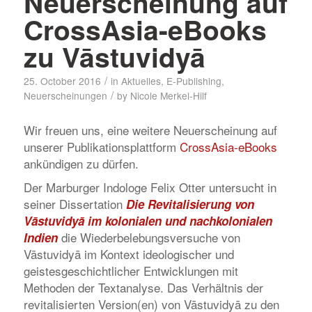
Neuerscheinung auf
CrossAsia-eBooks
zu Vāstuvidyā
/
25. October 2016
in
Aktuelles
,
E-Publishing
,
/
Neuerscheinungen
by
Nicole Merkel-Hilf
Wir freuen uns, eine weitere Neuerscheinung auf
unserer Publikationsplattform
CrossAsia-eBooks
ankündigen zu dürfen.
Der Marburger Indologe Felix Otter untersucht in
seiner Dissertation
Die Revitalisierung von
Vāstuvidyā im kolonialen und nachkolonialen
die Wiederbelebungsversuche von
Indien
Vāstuvidyā im Kontext ideologischer und
geistesgeschichtlicher Entwicklungen mit
Methoden der Textanalyse. Das Verhältnis der
revitalisierten Version(en) von Vāstuvidyā zu den