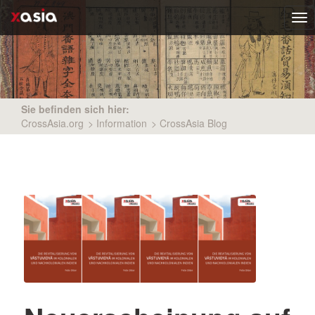
Tog
nav
Sie befinden sich hier:
CrossAsia.org
>
Information
>
CrossAsia Blog