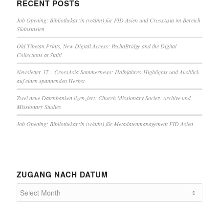
RECENT POSTS
Job Opening: Bibliothekar:in (w/d/m) für FID Asien und CrossAsia im Bereich
Südostasien
Old Tibetan Prints, New Digital Access: PechaBridge and the Digital
Collections at Stabi
Newsletter 37 – CrossAsia Sommernews: Halbjahres-Highlights und Ausblick
auf einen spannenden Herbst
Zwei neue Datenbanken lizenziert: Church Missionary Society Archive und
Missionary Studies
Job Opening: Bibliothekar:in (w/d/m) für Metadatenmanagement FID Asien
ZUGANG NACH DATUM