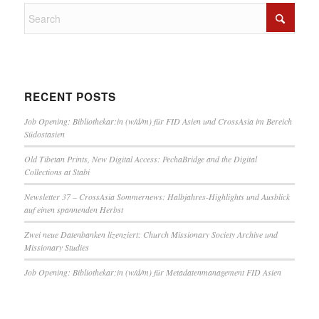
RECENT POSTS
Job Opening: Bibliothekar:in (w/d/m) für FID Asien und CrossAsia im Bereich
Südostasien
Old Tibetan Prints, New Digital Access: PechaBridge and the Digital
Collections at Stabi
Newsletter 37 – CrossAsia Sommernews: Halbjahres-Highlights und Ausblick
auf einen spannenden Herbst
Zwei neue Datenbanken lizenziert: Church Missionary Society Archive und
Missionary Studies
Job Opening: Bibliothekar:in (w/d/m) für Metadatenmanagement FID Asien