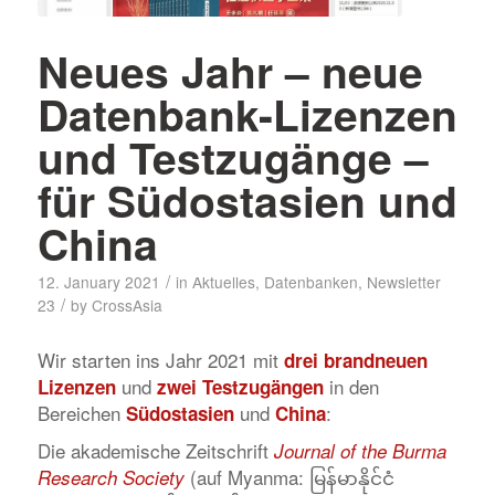
Neues Jahr – neue
Datenbank-Lizenzen
und Testzugänge –
für Südostasien und
China
/
12. January 2021
in
Aktuelles
,
Datenbanken
,
Newsletter
/
23
by
CrossAsia
Wir starten ins Jahr 2021 mit
drei brandneuen
und
in den
Lizenzen
zwei Testzugängen
Bereichen
und
:
Südostasien
China
Die akademische Zeitschrift
Journal of the Burma
(auf Myanma: မြန်မာနိုင်ငံ
Research Society