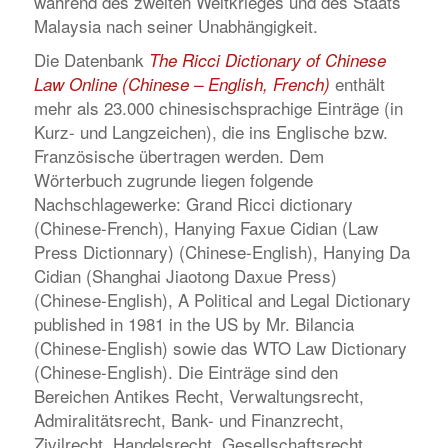
während des zweiten Weltkrieges und des Staats
Malaysia nach seiner Unabhängigkeit.
Die Datenbank
The Ricci Dictionary of Chinese
enthält
Law Online (Chinese – English, French)
mehr als 23.000 chinesischsprachige Einträge (in
Kurz- und Langzeichen), die ins Englische bzw.
Französische übertragen werden. Dem
Wörterbuch zugrunde liegen folgende
Nachschlagewerke: Grand Ricci dictionary
(Chinese-French), Hanying Faxue Cidian (Law
Press Dictionnary) (Chinese-English), Hanying Da
Cidian (Shanghai Jiaotong Daxue Press)
(Chinese-English), A Political and Legal Dictionary
published in 1981 in the US by Mr. Bilancia
(Chinese-English) sowie das WTO Law Dictionary
(Chinese-English). Die Einträge sind den
Bereichen Antikes Recht, Verwaltungsrecht,
Admiralitätsrecht, Bank- und Finanzrecht,
Zivilrecht, Handelsrecht, Gesellschaftsrecht,