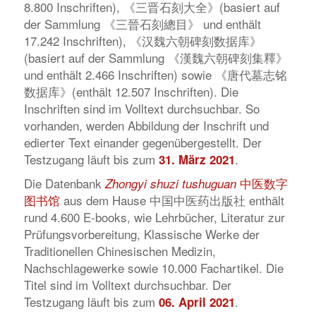
8.800 Inschriften), 《三晋石刻大全》(basiert auf
der Sammlung 《三晉石刻總目》 und enthält
17.242 Inschriften), 《汉魏六朝碑刻数据库》
(basiert auf der Sammlung 《漢魏六朝碑刻集釋》
und enthält 2.466 Inschriften) sowie 《唐代墓志铭
数据库》(enthält 12.507 Inschriften). Die
Inschriften sind im Volltext durchsuchbar. So
vorhanden, werden Abbildung der Inschrift und
edierter Text einander gegenübergestellt. Der
Testzugang läuft bis zum
.
31. März 2021
Die Datenbank
中医数字
Zhongyi shuzi tushuguan
图书馆
aus dem Hause 中国中医药出版社 enthält
rund 4.600 E-books, wie Lehrbücher, Literatur zur
Prüfungsvorbereitung, Klassische Werke der
Traditionellen Chinesischen Medizin,
Nachschlagewerke sowie 10.000 Fachartikel. Die
Titel sind im Volltext durchsuchbar. Der
Testzugang läuft bis zum
.
06. April 2021