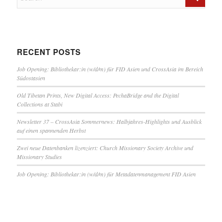
RECENT POSTS
Job Opening: Bibliothekar:in (w/d/m) für FID Asien und CrossAsia im Bereich
Südostasien
Old Tibetan Prints, New Digital Access: PechaBridge and the Digital
Collections at Stabi
Newsletter 37 – CrossAsia Sommernews: Halbjahres-Highlights und Ausblick
auf einen spannenden Herbst
Zwei neue Datenbanken lizenziert: Church Missionary Society Archive und
Missionary Studies
Job Opening: Bibliothekar:in (w/d/m) für Metadatenmanagement FID Asien