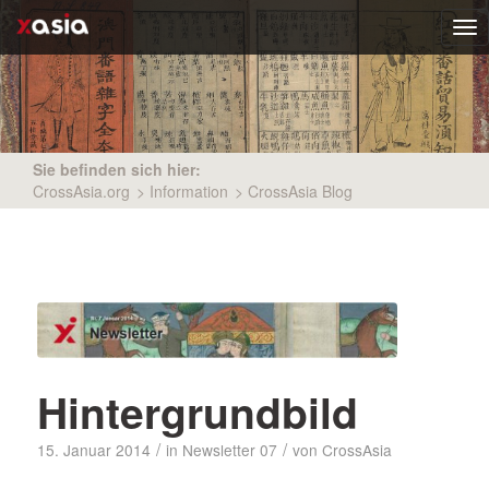
Tog
nav
Sie befinden sich hier:
CrossAsia.org
>
Information
>
CrossAsia Blog
Hintergrundbild
/
/
15. Januar 2014
in
Newsletter 07
von
CrossAsia