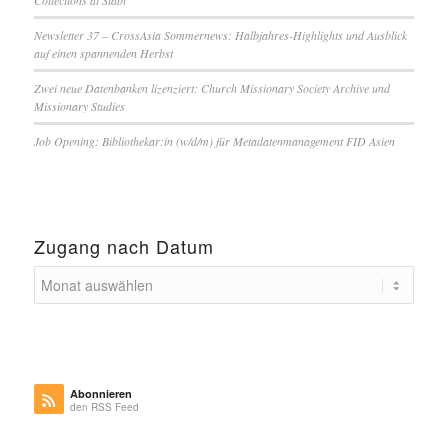
Collections at Stabi
Newsletter 37 – CrossAsia Sommernews: Halbjahres-Highlights und Ausblick
auf einen spannenden Herbst
Zwei neue Datenbanken lizenziert: Church Missionary Society Archive und
Missionary Studies
Job Opening: Bibliothekar:in (w/d/m) für Metadatenmanagement FID Asien
Zugang nach Datum
Abonnieren
den RSS Feed