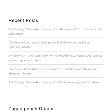
Recent Posts
Job Opening: Bibliothekar:in (w/d/m) für FID Asien und CrossAsia im Bereich
Südostasien
Old Tibetan Prints, New Digital Access: PechaBridge and the Digital
Collections at Stabi
Newsletter 37 – CrossAsia Sommernews: Halbjahres-Highlights und Ausblick
auf einen spannenden Herbst
Zwei neue Datenbanken lizenziert: Church Missionary Society Archive und
Missionary Studies
Job Opening: Bibliothekar:in (w/d/m) für Metadatenmanagement FID Asien
Zugang nach Datum