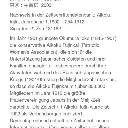
東京 : 柏書房, 2009
Nachweis in der Zeitschriftendatenbank:
Aikoku
fujin
, Jahrgänge 1.1902 – 254.1912
Signatur: 2″ Zsn 131162
Im Jahr 1901 gründete Okumura Ioko (1845-1907)
die konservative Aikoku Fujinkai (Patriotic
Women’s Association), die sich für die
Unterstützung japanischer Soldaten und ihrer
Familien engagierte. Insbesondere durch ihre
Aktivitäten während des Russisch-Japanischen
Kriegs (1904/05) stieg die Mitgliederzahl stark an,
so dass die Aikoku Fujinkai mit über 800.000
Mitgliedern im Jahr 1912 die größte
Frauenvereinigung Japans in der Meiji-Zeit
darstellte. Die Zeitschrift
Aikoku fujin
wurde ab
1902 als Verbandsorgan publiziert.
Dementsprechend enthält die Zeitschrift neben
Informationen zur Vereinigung selbst vor allem