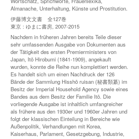
Wortschatz, Sprichworte, Frauenlexika,
Almanache, Unterhaltung, Künste und Prostitution.
伊藤博文文書 全127巻
東京 : ゆまに書房, 2007-2015
Nachdem in früheren Jahren bereits Teile dieser
sehr umfassenden Ausgabe von Dokumenten aus
der Tätigkeit des ersten Premierministers von
Japan, Itō Hirobumi (1841-1909), angekauft
wurden, konnte die Reihe nun komplettiert werden.
Es handelt sich um einen Nachdruck der 126
Bände der Sammlung
Hisshō ruisan
(秘書類纂) im
Besitz der Imperial Household Agency sowie eines
Bandes aus dem Besitz der Familie Itō. Die
vorliegende Ausgabe ist inhaltlich umfangreicher
als frühere aus den 1930er und 1960er Jahren und
folgt der klassischen Einteilung in Bereiche wie
Außenpolitik, Verhandlungen mit Korea,
Kaiserhaus, Parlament, Gesetzgebung, Industrie,