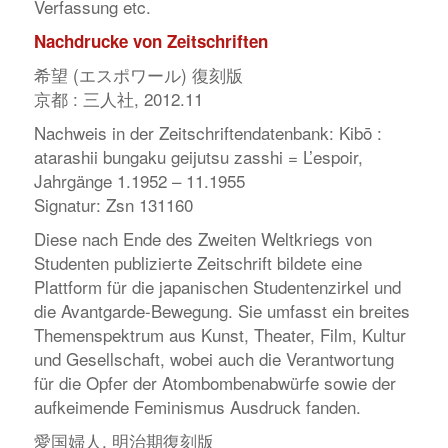
Verfassung etc.
Nachdrucke von Zeitschriften
希望 (エスポワール) 復刻版
京都 : 三人社, 2012.11
Nachweis in der Zeitschriftendatenbank:
Kibō :
atarashii bungaku geijutsu zasshi
= L’espoir,
Jahrgänge 1.1952 – 11.1955
Signatur: Zsn 131160
Diese nach Ende des Zweiten Weltkriegs von
Studenten publizierte Zeitschrift bildete eine
Plattform für die japanischen Studentenzirkel und
die Avantgarde-Bewegung. Sie umfasst ein breites
Themenspektrum aus Kunst, Theater, Film, Kultur
und Gesellschaft, wobei auch die Verantwortung
für die Opfer der Atombombenabwürfe sowie der
aufkeimende Feminismus Ausdruck fanden.
愛国婦人, 明治期復刻版