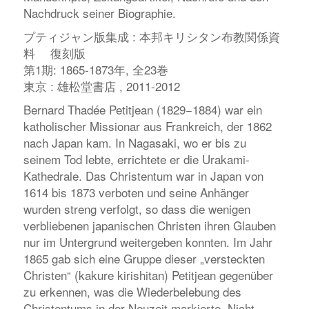
Nachdruck seiner Biographie.
プティジャン版集成 : 本邦キリシタン布教関係資
料 復刻版
第1期: 1865-1873年, 全23巻
東京 : 雄松堂書店 , 2011-2012
Bernard Thadée Petitjean (1829−1884) war ein
katholischer Missionar aus Frankreich, der 1862
nach Japan kam. In Nagasaki, wo er bis zu
seinem Tod lebte, errichtete er die Urakami-
Kathedrale. Das Christentum war in Japan von
1614 bis 1873 verboten und seine Anhänger
wurden streng verfolgt, so dass die wenigen
verbliebenen japanischen Christen ihren Glauben
nur im Untergrund weitergeben konnten. Im Jahr
1865 gab sich eine Gruppe dieser „versteckten
Christen“ (kakure kirishitan) Petitjean gegenüber
zu erkennen, was die Wiederbelebung des
Christentums in der Neuzeit markierte. Nicht