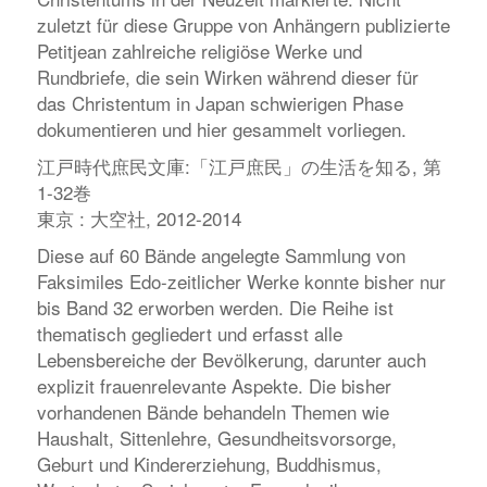
zuletzt für diese Gruppe von Anhängern publizierte
Petitjean zahlreiche religiöse Werke und
Rundbriefe, die sein Wirken während dieser für
das Christentum in Japan schwierigen Phase
dokumentieren und hier gesammelt vorliegen.
江戸時代庶民文庫:「江戸庶民」の生活を知る, 第
1-32巻
東京 : 大空社, 2012-2014
Diese auf 60 Bände angelegte Sammlung von
Faksimiles Edo-zeitlicher Werke konnte bisher nur
bis Band 32 erworben werden. Die Reihe ist
thematisch gegliedert und erfasst alle
Lebensbereiche der Bevölkerung, darunter auch
explizit frauenrelevante Aspekte. Die bisher
vorhandenen Bände behandeln Themen wie
Haushalt, Sittenlehre, Gesundheitsvorsorge,
Geburt und Kindererziehung, Buddhismus,