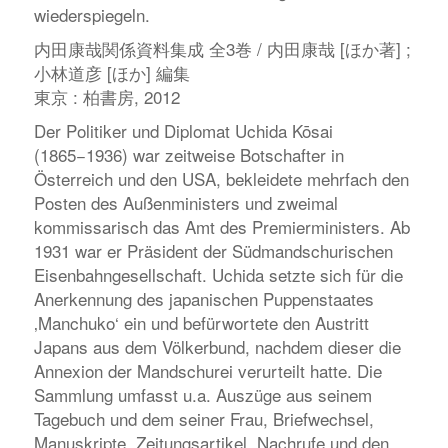
wiederspiegeln.
内田康哉関係資料集成 全3巻 / 内田康哉 [ほか著] ;
小林道彦 [ほか] 編集
東京 : 柏書房, 2012
Der Politiker und Diplomat Uchida Kōsai
(1865−1936) war zeitweise Botschafter in
Österreich und den USA, bekleidete mehrfach den
Posten des Außenministers und zweimal
kommissarisch das Amt des Premierministers. Ab
1931 war er Präsident der Südmandschurischen
Eisenbahngesellschaft. Uchida setzte sich für die
Anerkennung des japanischen Puppenstaates
‚Manchuko‘ ein und befürwortete den Austritt
Japans aus dem Völkerbund, nachdem dieser die
Annexion der Mandschurei verurteilt hatte. Die
Sammlung umfasst u.a. Auszüge aus seinem
Tagebuch und dem seiner Frau, Briefwechsel,
Manuskripte, Zeitungsartikel, Nachrufe und den