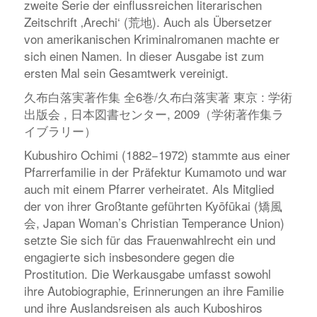
zweite Serie der einflussreichen literarischen
Zeitschrift ‚Arechi‘ (荒地). Auch als Übersetzer
von amerikanischen Kriminalromanen machte er
sich einen Namen. In dieser Ausgabe ist zum
ersten Mal sein Gesamtwerk vereinigt.
久布白落実著作集 全6巻/久布白落実著 東京 : 学術
出版会 , 日本図書センター, 2009（学術著作集ラ
イブラリー）
Kubushiro Ochimi (1882−1972) stammte aus einer
Pfarrerfamilie in der Präfektur Kumamoto und war
auch mit einem Pfarrer verheiratet. Als Mitglied
der von ihrer Großtante geführten Kyōfūkai (矯風
会, Japan Woman’s Christian Temperance Union)
setzte Sie sich für das Frauenwahlrecht ein und
engagierte sich insbesondere gegen die
Prostitution. Die Werkausgabe umfasst sowohl
ihre Autobiographie, Erinnerungen an ihre Familie
und ihre Auslandsreisen als auch Kuboshiros