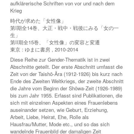
aufklärerische Schriften von vor und nach dem
Krieg
時代が求めた「女性像」
第I期全14巻、大正・戦中・戦後にみる「女の一
生」
第II期全15巻、「女性像」の変容と変遷
東京 : ゆまに書房 , 2010-2014
Diese Reihe zur Gender-Thematik ist in zwei
Abschnitte geteilt. Der erste Abschnitt umfasst die
Zeit von der Taishō-Ära (1912-1926) bis kurz nach
Ende des Zweiten Weltkriegs, der zweite Abschnitt
die Jahre vom Beginn der Shōwa-Zeit (1926-1989)
bis zum Jahr 1955. Erfasst sind Publikationen, die
sich mit einzelnen Aspekten eines Frauenlebens
auseinander setzen, wie Geburt, Erziehung,
Arbeit, Liebe, Heirat, Ehe, Rolle als
Hausfrau/Mutter, Mode etc., und so das sich
wandelnde Frauenbild der damaligen Zeit