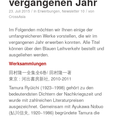
vergangenen Jahr
/
/
23. Juli 2015
in
Erwerbungen
,
Newsletter 10
von
CrossAsia
Im Folgenden möchten wir Ihnen einige der
umfangreicheren Werke vorstellen, die wir im
vergangenen Jahr erwerben konnten. Alle Titel
können über den Blauen Leihverkehr bestellt und
ausgeliehen werden.
Werksammlungen
田村隆一全集全6巻/ 田村隆一著
東京 : 河出書房新社, 2010-2011
Tamura Ryūichi (1923−1998) gehört zu den
bedeutendsten Dichtern der Nachkriegszeit und
wurde mit zahlreichen Literaturpreisen
ausgezeichnet. Gemeinsam mit Ayukawa Nobuo
(鮎川信夫, 1920−1986) begründete Tamura die