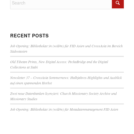
RECENT POSTS
Job Opening: Bibliothekar:in (w/d/m) für FID Asien und CrossAsia im Bereich
Südostasien
Old Tibetan Prints, New Digital Access: PechaBridge and the Digital
Collections at Stabi
Newsletter 37 – CrossAsia Sommernews: Halbjahres-Highlights und Ausblick
auf einen spannenden Herbst
Zwei neue Datenbanken lizenziert: Church Missionary Society Archive und
Missionary Studies
Job Opening: Bibliothekar:in (w/d/m) für Metadatenmanagement FID Asien