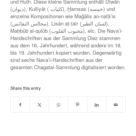
und Huth. Diese kleine Sammlung enthält Dīwān
(دیوان), Kulliyāt ( کلیات), Ḫamsas (خمسه) und
einzelne Kompositionen wie Maǧālis an-nafā’is
(مجالس النفائس), Lisān aṭ-ṭair (لسان الطیر),
Maḥbūb al-qulūb (محبوب القلوب), etc. Die Nava’i-
Handschriften aus der Sammlung Diez stammen
aus dem 16. Jahrhundert, während andere im 18.
bis 19. Jahrhundert kopiert wurden. Gegenwärtig
sind sechs Nava’i-Handschriften aus der
gesamten Chagatai-Sammlung digitalisiert worden.
Share this entry