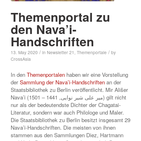
Themenportal zu
den Nava’i-
Handschriften
/
/
13. May 2020
in
Newsletter 21
,
Themenportale
by
CrossAsia
In den
Themenportalen
haben wir eine Vorstellung
der
Sammlung der Nava’i-Handschriften
an der
Staatsbibliothek zu Berlin veröffentlicht. Mir Ališer
Nava’i (میر علی شیر نوایی, 1441 – 1501) gilt nicht
nur als der bedeutendste Dichter der Chagatai-
Literatur, sondern war auch Philologe und Maler.
Die Staatsbibliothek zu Berlin besitzt insgesamt 29
Nava’i-Handschriften. Die meisten von ihnen
stammen aus den Sammlungen Diez, Hartmann