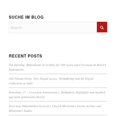
SUCHE IM BLOG
RECENT POSTS
Job Opening: Bibliothekar:in (w/d/m) für FID Asien und CrossAsia im Bereich
Südostasien
Old Tibetan Prints, New Digital Access: PechaBridge and the Digital
Collections at Stabi
Newsletter 37 – CrossAsia Sommernews: Halbjahres-Highlights und Ausblick
auf einen spannenden Herbst
Zwei neue Datenbanken lizenziert: Church Missionary Society Archive und
Missionary Studies