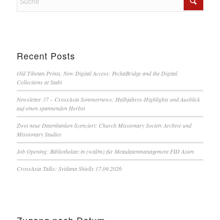
Recent Posts
Old Tibetan Prints, New Digital Access: PechaBridge and the Digital
Collections at Stabi
Newsletter 37 – CrossAsia Sommernews: Halbjahres-Highlights und Ausblick
auf einen spannenden Herbst
Zwei neue Datenbanken lizenziert: Church Missionary Society Archive und
Missionary Studies
Job Opening: Bibliothekar:in (w/d/m) für Metadatenmanagement FID Asien
CrossAsia Talks: Svitlana Shiells 17.09.2026
Zugang nach Datum