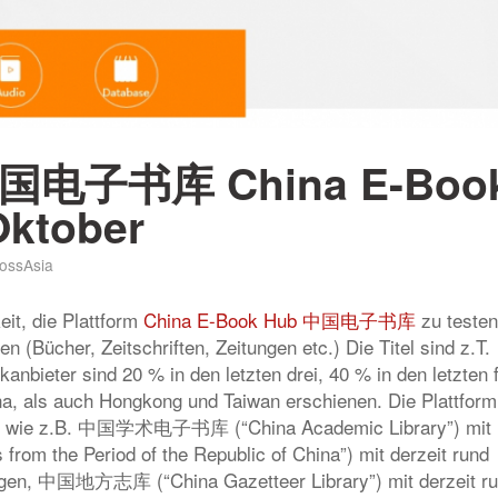
 中国电子书库 China E-Boo
Oktober
ossAsia
it, die Plattform
China E-Book Hub 中国电子书库
zu testen
 (Bücher, Zeitschriften, Zeitungen etc.) Die Titel sind z.T.
kanbieter sind 20 % in den letzten drei, 40 % in den letzten 
a, als auch Hongkong und Taiwan erschienen. Die Plattform
nken wie z.B. 中国学术电子书库 (“China Academic Library”) mit
rom the Period of the Republic of China”) mit derzeit rund
ungen, 中国地方志库 (“China Gazetteer Library”) mit derzeit r