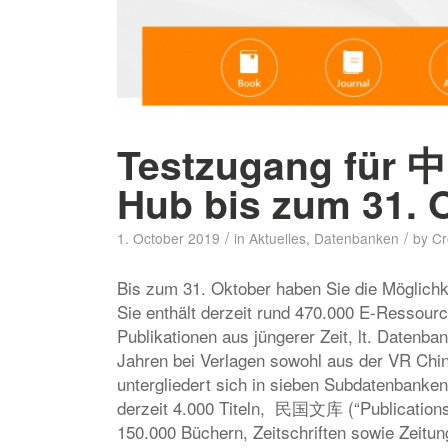
Testzugang für
Hub bis zum 31. 
/
/
1. October 2019
in
Aktuelles
,
Datenbanken
by
Cr
Bis zum 31. Oktober haben Sie die Möglichke
Sie enthält derzeit rund 470.000 E-Ressourcen
Publikationen aus jüngerer Zeit, lt. Datenban
Jahren bei Verlagen sowohl aus der VR Chin
untergliedert sich in sieben Subdatenba
derzeit 4.000 Titeln, 民国文库 (“Publications f
150.000 Büchern, Zeitschriften sowie Zeit