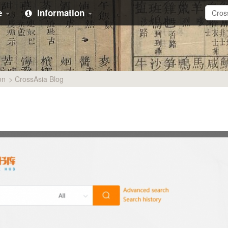
e
Information
on
>
CrossAsia Blog