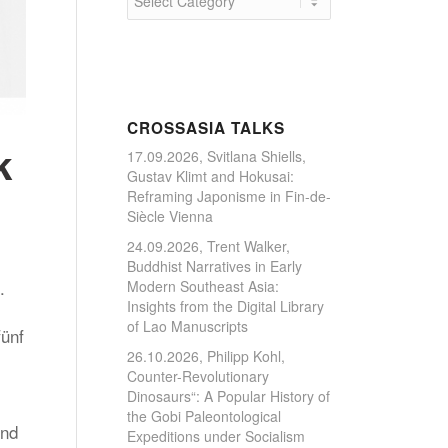
CROSSASIA TALKS
k
17.09.2026, Svitlana Shiells,
Gustav Klimt and Hokusai:
Reframing Japonisme in Fin-de-
Siècle Vienna
24.09.2026, Trent Walker,
Buddhist Narratives in Early
.
Modern Southeast Asia:
Insights from the Digital Library
of Lao Manuscripts
fünf
26.10.2026, Philipp Kohl,
Counter-Revolutionary
Dinosaurs“: A Popular History of
the Gobi Paleontological
und
Expeditions under Socialism