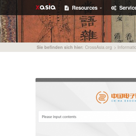
Resources
Servic
Sie befinden sich hier:
CrossAsia.org
>
Informati
says: