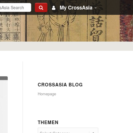
My CrossAsia
CROSSASIA BLOG
Homepage
THEMEN