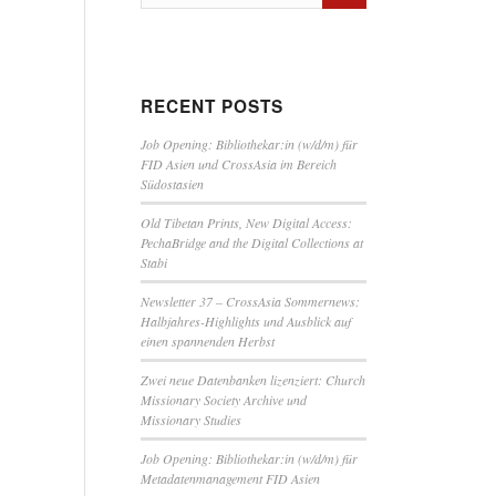
RECENT POSTS
Job Opening: Bibliothekar:in (w/d/m) für
FID Asien und CrossAsia im Bereich
Südostasien
Old Tibetan Prints, New Digital Access:
PechaBridge and the Digital Collections at
Stabi
Newsletter 37 – CrossAsia Sommernews:
Halbjahres-Highlights und Ausblick auf
einen spannenden Herbst
Zwei neue Datenbanken lizenziert: Church
Missionary Society Archive und
Missionary Studies
Job Opening: Bibliothekar:in (w/d/m) für
Metadatenmanagement FID Asien