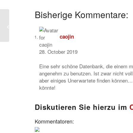
Bisherige Kommentare:
Testzugang für die Ta
Kung Pao 大公報 (1902-
1949) bis 31. Dezember
caojin
28. October 2019
Eine sehr schöne Datenbank, die einem m
angenehm zu benutzen. Ist zwar nicht vol
aber einiges Unerwartete finden können… 
könnte!
Diskutieren Sie hierzu im
Kommentatoren: